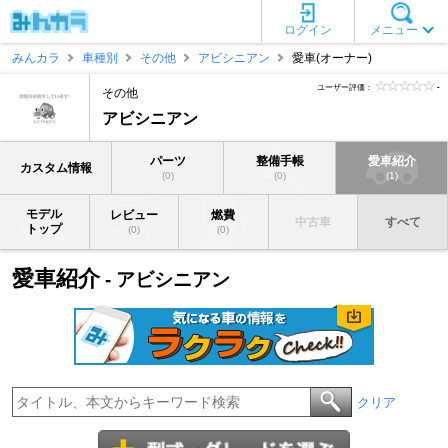
ログイン
メニュー
みんカラ
車種別
その他
アビシニアン
愛車(オーナー)
ユーザー評価：
-
その他
アビシニアン
パーツ
整備手帳
愛車紹介
カスタム情報
(0)
(0)
(1)
モデル
レビュー
燃費
中古車
すべて
トップ
(0)
(0)
愛車紹介
- アビシニアン
クリア