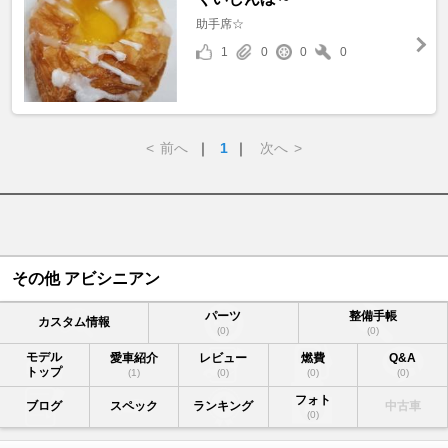
助手席☆
1
0
0
0
<
前へ
｜
1
｜
次へ
>
その他 アビシニアン
パーツ
整備手帳
カスタム情報
(0)
(0)
モデル
愛車紹介
レビュー
燃費
Q&A
トップ
(1)
(0)
(0)
(0)
フォト
ブログ
スペック
ランキング
中古車
(0)