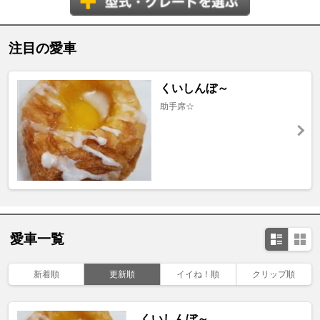
注目の愛車
くいしんぼ～
助手席☆
愛車一覧
新着順
更新順
イイね！順
クリップ順
くいしんぼ～