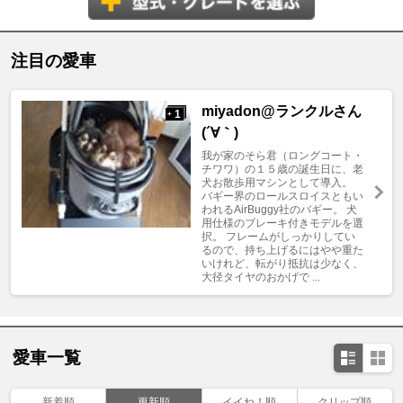
注目の愛車
miyadon@ランクルさん
1
+
(´∀｀)
我が家のそら君（ロングコート・
チワワ）の１５歳の誕生日に、老
犬お散歩用マシンとして導入。
バギー界のロールスロイスともい
われるAirBuggy社のバギー。 犬
用仕様のブレーキ付きモデルを選
択。 フレームがしっかりしてい
るので、持ち上げるにはやや重た
いけれど、転がり抵抗は少なく、
大径タイヤのおかげで ...
愛車一覧
新着順
更新順
イイね！順
クリップ順