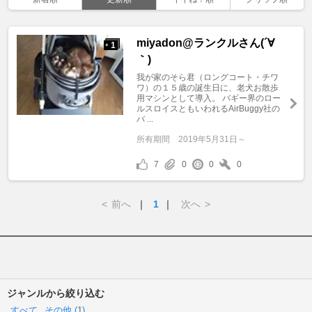
miyadon@ランクルさん(´∀
1
+
｀)
我が家のそら君（ロングコート・チワ
ワ）の１５歳の誕生日に、老犬お散歩
用マシンとして導入。 バギー界のロー
ルスロイスともいわれるAirBuggy社の
バ ...
所有期間
2019年5月31日～
7
0
0
0
<
前へ
｜
1
｜
次へ
>
ジャンルから絞り込む
すべて
その他 (
1
)