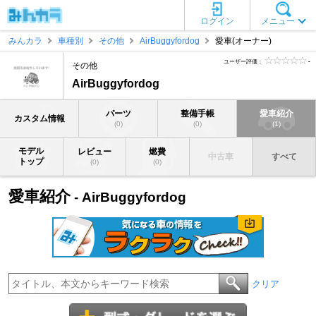
ログイン
メニュー
みんカラ
車種別
その他
AirBuggyfordog
愛車(オーナー)
ユーザー評価：
-
その他
AirBuggyfordog
パーツ
整備手帳
愛車紹介
カスタム情報
(0)
(0)
(1)
モデル
レビュー
燃費
中古車
すべて
トップ
(0)
(0)
愛車紹介
- AirBuggyfordog
クリア