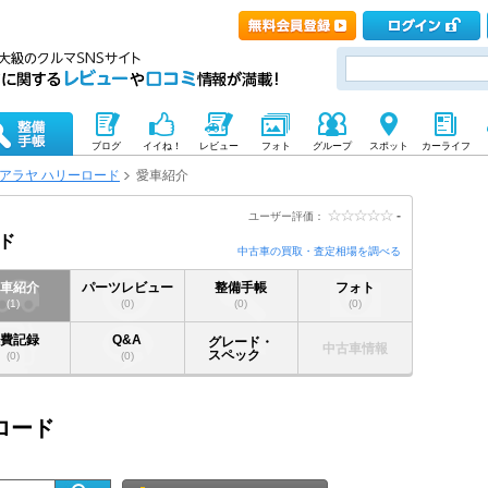
ブログ
イイね！
レビュー
フォト
グループ
スポット
カーライフ
アラヤ ハリーロード
愛車紹介
-
ユーザー評価：
ド
中古車の買取・査定相場を調べる
愛車紹介
パーツレビュー
整備手帳
フォト
(1)
(0)
(0)
(0)
燃費記録
Q&A
グレード・
中古車情報
スペック
(0)
(0)
ロード