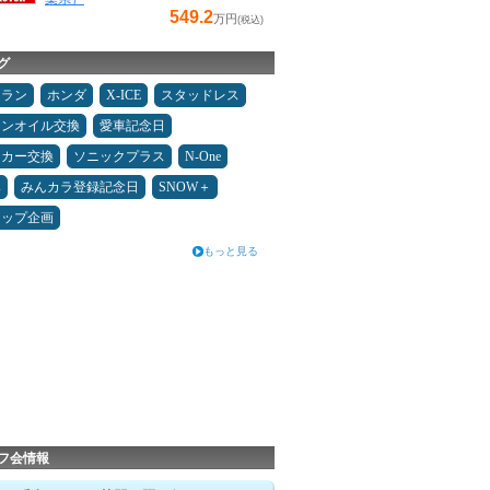
549.2
万円
(税込)
グ
ュラン
ホンダ
X-ICE
スタッドレス
ジンオイル交換
愛車記念日
ーカー交換
ソニックプラス
N-One
み
みんカラ登録記念日
SNOW＋
アップ企画
もっと見る
フ会情報