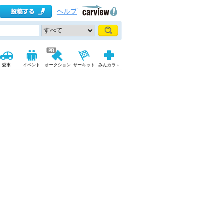
ヘルプ
愛車
イベント
オークション
サーキット
みんカラ＋