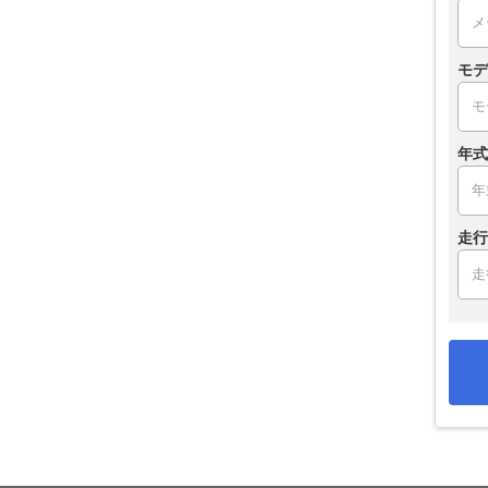
モデ
年式
走行