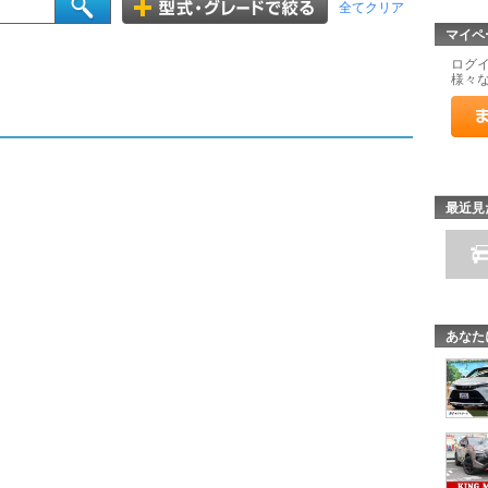
全てクリア
マイペ
ログ
様々
最近見
あなた