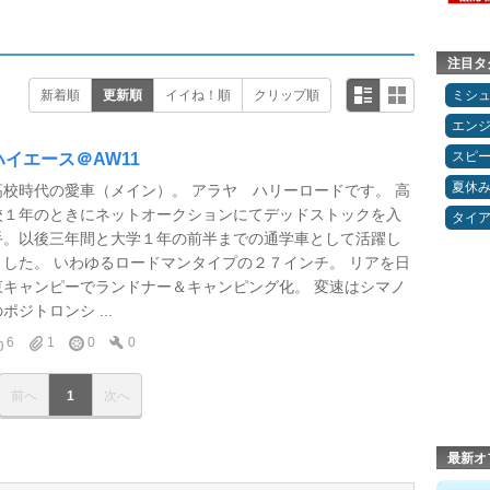
注目タ
新着順
更新順
イイね！順
クリップ順
ミシ
エン
スピ
ハイエース＠AW11
夏休
高校時代の愛車（メイン）。 アラヤ ハリーロードです。 高
校１年のときにネットオークションにてデッドストックを入
タイ
手。以後三年間と大学１年の前半までの通学車として活躍し
ました。 いわゆるロードマンタイプの２７インチ。 リアを日
東キャンピーでランドナー＆キャンピング化。 変速はシマノ
ポジトロンシ ...
6
1
0
0
前へ
1
次へ
最新オ