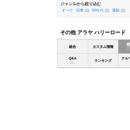
ジャンルから絞り込む
すべて
旧車 (
1
)
80年代 (
1
)
通勤 (
1
)
その他 アラヤ ハリーロード
総合
カスタム情報
Q&A
クル
ランキング
(0)