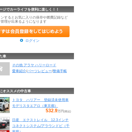
ージでカーライフを便利に楽しく！！
インするとお気に入りの保存や燃費記録など
な管理が出来るようになります
ログイン
た車
その他 アラヤ ハリーロード
愛車紹介
/
パーツレビュー
/
整備手帳
にオススメの中古車
トヨタ ハリアー 登録済未使用車
モデリスタエアロ（東京都）
532.9
万円
(税込)
日産 エクストレイル 12.3インチ
コネクトシステム/アラウンドビ（千
葉県）