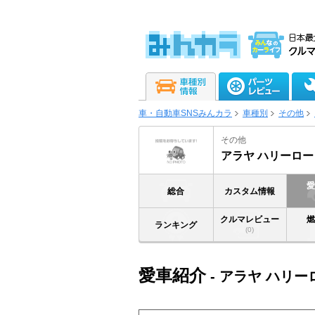
車・自動車SNSみんカラ
車種別
その他
その他
アラヤ ハリーロー
総合
カスタム情報
クルマレビュー
ランキング
(0)
愛車紹介
- アラヤ ハリー