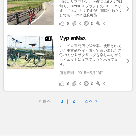
可愛いサブマシン。正確にはBD-1では
無く、BIANCHIブランドのFRETTAで
す。 こんなナリですが、貧脚なわたく
しでも25km/h巡航可能、 ...
8
0
0
0
MyplanMax
4
+
ミニベロ専門店で試乗車に使用されて
いた中古品を安く譲って貰いました(^
^) のんびりポタリングを楽しみながら
ダイエットに役立てようと思ってま
す。
所有期間
2015年5月18日～
6
0
0
0
<
前へ
｜
1
｜
2
｜
次へ
>