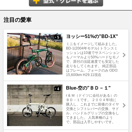
注目の愛車
ヨッシー51%の"BD-1X"
5
+
ミニをイメージして組みました。
BD-1(2004年モデル) トランスミ
ッションは10速でサスペンション
もノーマルより50%ハードなモノ
で、原付の法廷速度でも安定した
走りをしてくれます。 純正部品
はフレーム、フォークのみ ODO:
15,600km H29.11現在
Blue-空の"ＢＤ－１"
4
+
r & Ｍ（ドイツに会社がある）の
ＢＤ－１です。 ２００４年頃に
購入し、これまでに前後のタイヤ
交換とシフトレバーの交換、サド
ル、ハンドルグリップの交換をし
てきました。 人気車種のよう
で、部品は入手しやすいです。