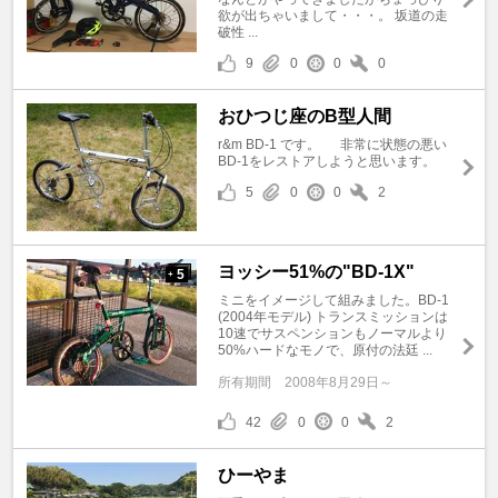
欲が出ちゃいまして・・・。 坂道の走
破性 ...
9
0
0
0
おひつじ座のB型人間
r&m BD-1 です。 非常に状態の悪い
BD-1をレストアしようと思います。
5
0
0
2
ヨッシー51%の"BD-1X"
5
+
ミニをイメージして組みました。BD-1
(2004年モデル) トランスミッションは
10速でサスペンションもノーマルより
50%ハードなモノで、原付の法廷 ...
所有期間
2008年8月29日～
42
0
0
2
ひーやま