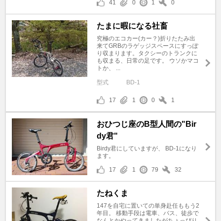
41
0
1
0
たまに暇になる社畜
究極のエコカー(カー？)折りたたみ出
来てGRBのラゲッジスペースにすっぽ
り収まります。タクシーのトランクに
も収まる、日常の足です。 ウソかマコ
トか、 ...
型式
BD-1
17
1
0
1
おひつじ座のB型人間の"Bir
dy君"
Birdy君にしていますが、 BD-1になり
ます。
17
1
79
32
たねくま
147を自宅に置いての単身赴任ももう2
年目。 移動手段は電車、バス、徒歩で
なんとかやってきましたがちょっぴり