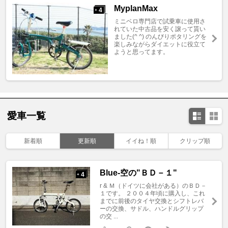
MyplanMax
4
+
ミニベロ専門店で試乗車に使用さ
れていた中古品を安く譲って貰い
ました(^ ^) のんびりポタリングを
楽しみながらダイエットに役立て
ようと思ってます。
愛車一覧
新着順
更新順
イイね！順
クリップ順
Blue-空の"ＢＤ－１"
4
+
r & Ｍ（ドイツに会社がある）のＢＤ－
１です。 ２００４年頃に購入し、これ
までに前後のタイヤ交換とシフトレバ
ーの交換、サドル、ハンドルグリップ
の交 ...