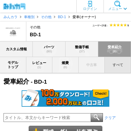
ログイン
メニュー
みんカラ
車種別
その他
BD-1
愛車(オーナー)
ユーザー評価：
5
その他
BD-1
パーツ
整備手帳
愛車紹介
カスタム情報
(80)
(37)
(9)
モデル
レビュー
燃費
中古車
すべて
トップ
(1)
(0)
愛車紹介
- BD-1
クリア