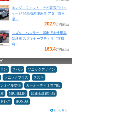
ホンダ フィット ナビ装着用パッ
ケージ 登録済未使用車 アダ（岐阜
県）
202.9
万円
(税込)
スズキ ハスラー 届出済未使用車
禁煙車 スズキセーフティサ（京都
府）
163.4
万円
(税込)
グ
ュラン
スバル
ソニックデザイン
ソニックプラス
スズキ
ジンオイル交換
カーオーディオ専門店
Ｄ屋
MICHELIN
給油＆燃費記録
ッドレス
HONDA
もっと見る