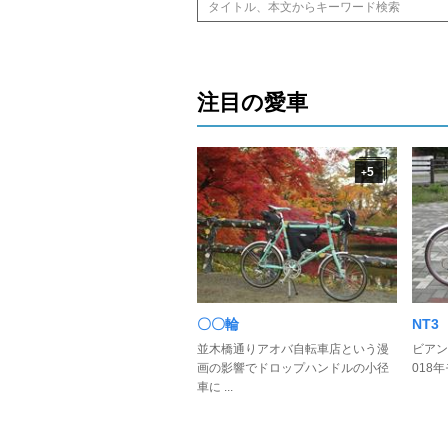
注目の愛車
5
+
〇〇輪
NT3
並木橋通りアオバ自転車店という漫
ビアンキ
画の影響でドロップハンドルの小径
018年
車に ...