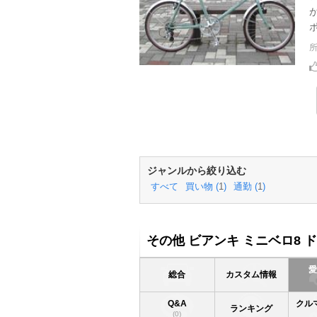
ポ
ジャンルから絞り込む
すべて
買い物 (
1
)
通勤 (
1
)
その他 ビアンキ ミニベロ8 
総合
カスタム情報
Q&A
クル
ランキング
(0)