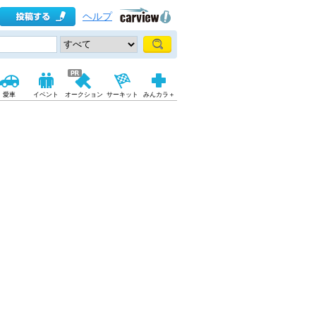
ヘルプ
愛車
イベント
オークション
サーキット
みんカラ＋