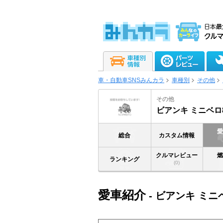
車・自動車SNSみんカラ
車種別
その他
その他
ビアンキ ミニベロ
総合
カスタム情報
クルマレビュー
ランキング
(0)
愛車紹介
- ビアンキ ミニ