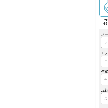
メー
モデ
年式
走行