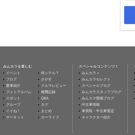
みんカラを楽しむ
スペシャルコンテンツ！
イベント
何シテル？
みんカラ＋
ブログ
さがす
みんカラセレクト
愛車紹介
クルマレビュー
スペシャルブログ
フォトアルバム
燃費記録
みんカラスタッフブログ
スポット
Q&A
みんカラ開発ブログ
グループ
タグ
中古車情報
イイね！
まとめ
車買取・中古車査定
サーキット
カーライフ
キャラクター紹介