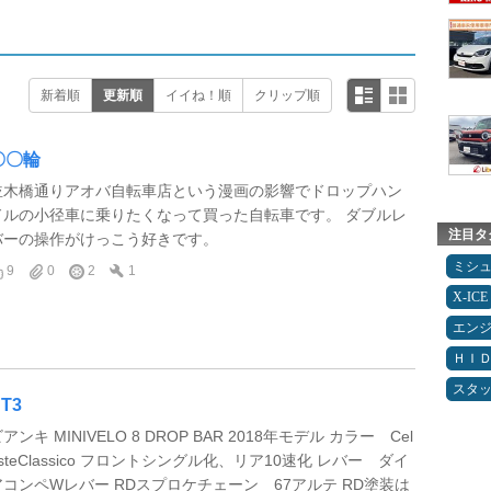
新着順
更新順
イイね！順
クリップ順
〇〇輪
並木橋通りアオバ自転車店という漫画の影響でドロップハン
ドルの小径車に乗りたくなって買った自転車です。 ダブルレ
注目タ
バーの操作がけっこう好きです。
ミシ
9
0
2
1
X-ICE
エン
ＨＩ
スタ
T3
アンキ MINIVELO 8 DROP BAR 2018年モデル カラー Cel
steClassico フロントシングル化、リア10速化 レバー ダイ
アコンペWレバー RDスプロケチェーン 67アルテ RD塗装は