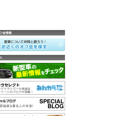
フ会情報
ス