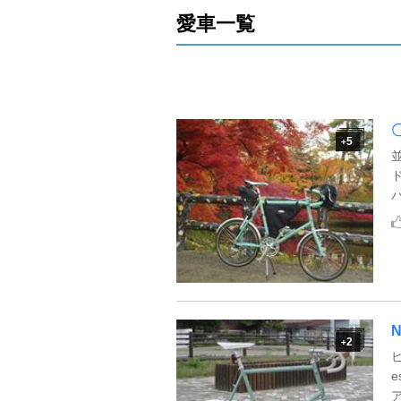
愛車一覧
5
+
N
2
+
ビ
e