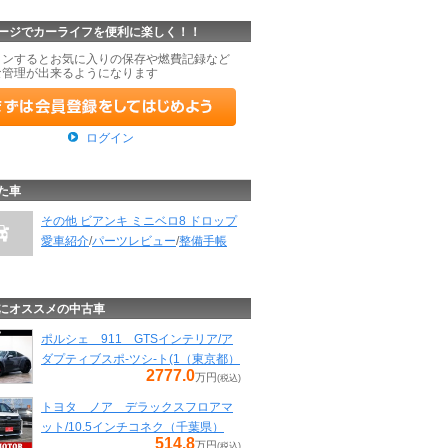
ージでカーライフを便利に楽しく！！
インするとお気に入りの保存や燃費記録など
な管理が出来るようになります
ログイン
た車
その他 ビアンキ ミニベロ8 ドロップ
愛車紹介
/
パーツレビュー
/
整備手帳
にオススメの中古車
ポルシェ 911 GTSインテリア/ア
ダプティブスポ-ツシ-ト(1（東京都）
2777.0
万円
(税込)
トヨタ ノア デラックスフロアマ
ット/10.5インチコネク（千葉県）
514.8
万円
(税込)