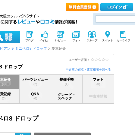
ブログ
イイね！
レビュー
フォト
グループ
スポット
カーライフ
ビアンキ ミニベロ8 ドロップ
愛車紹介
-
ユーザー評価：
8 ドロップ
中古車の買取・査定相場を調べる
愛車紹介
パーツレビュー
整備手帳
フォト
(2)
(2)
(1)
(0)
燃費記録
Q&A
グレード・
中古車情報
スペック
(0)
(0)
ベロ8 ドロップ