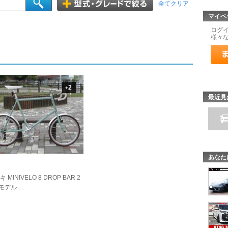
全てクリア
マイペ
ログ
様々
2
+
最近見
あなた
 MINIVELO 8 DROP BAR 2
モデル ...