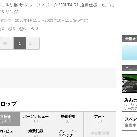
がし＆研磨 サドル フィジーク VOLTA R1 通勤仕様、たまに
タリング ...
所有期間
2018年4月15日～2023年10月11日(約5年間)
2
0
0
0
最新オ
前へ
1
次へ
ニュー
ドロップ
愛車紹介
パーツレビュー
整備手帳
フォト
(2)
(2)
(1)
(0)
マレビュー
燃費記録
グレード・
中古車情報
スペック
(0)
(0)