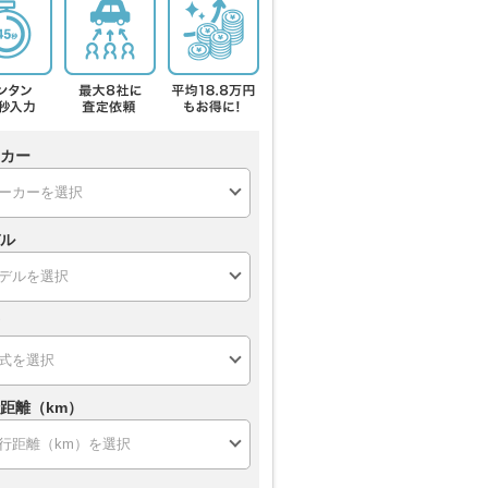
カー
ル
距離（km）