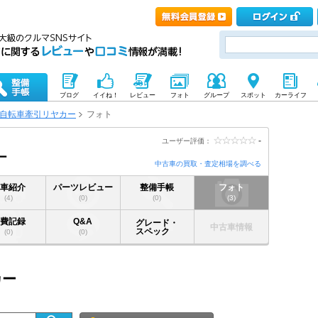
ブログ
イイね！
レビュー
フォト
グループ
スポット
カーライフ
自転車牽引リヤカー
フォト
-
ユーザー評価：
ー
中古車の買取・査定相場を調べる
愛車紹介
パーツレビュー
整備手帳
フォト
(4)
(0)
(0)
(3)
燃費記録
Q&A
グレード・
中古車情報
スペック
(0)
(0)
カー