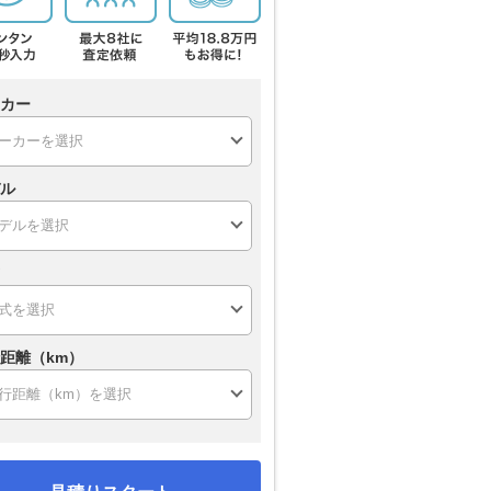
カー
ル
距離（km）