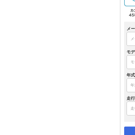
メー
モデ
年式
走行