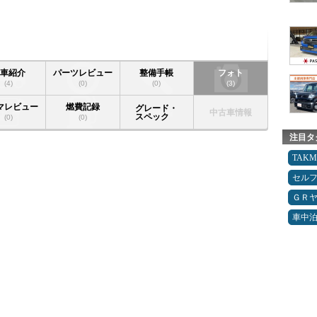
愛車紹介
パーツレビュー
整備手帳
フォト
(4)
(0)
(0)
(3)
マレビュー
燃費記録
グレード・
中古車情報
スペック
(0)
(0)
注目タ
TAK
セルフ
ＧＲ
車中