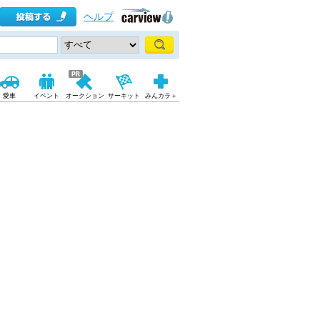
ヘルプ
愛車
イベント
オークション
サーキット
みんカラ＋