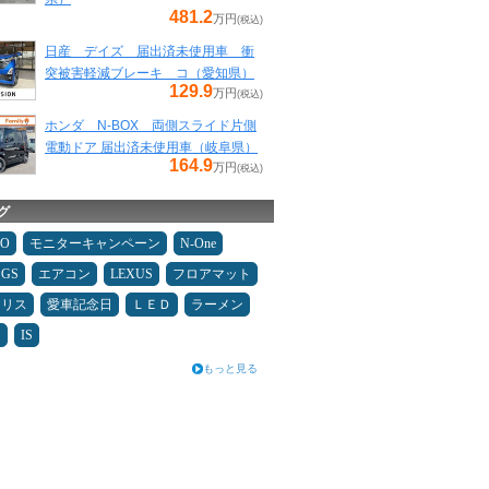
481.2
万円
(税込)
日産 デイズ 届出済未使用車 衝
突被害軽減ブレーキ コ（愛知県）
129.9
万円
(税込)
ホンダ N-BOX 両側スライド片側
電動ドア 届出済未使用車（岐阜県）
164.9
万円
(税込)
グ
MO
モニターキャンペーン
N-One
GS
エアコン
LEXUS
フロアマット
ヤリス
愛車記念日
ＬＥＤ
ラーメン
泊
IS
もっと見る