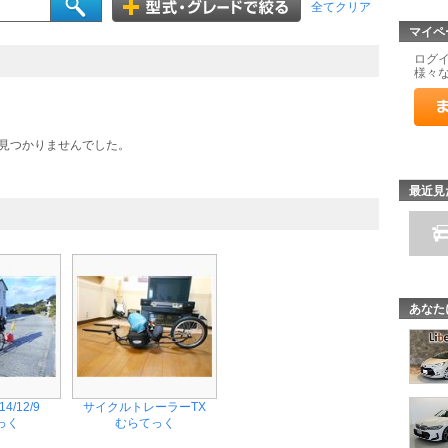
全てクリア
マイペ
ログ
様々
見つかりませんでした。
最近見
あなた
4/12/9
サイクルトレーラーTX
っく
むらてっく