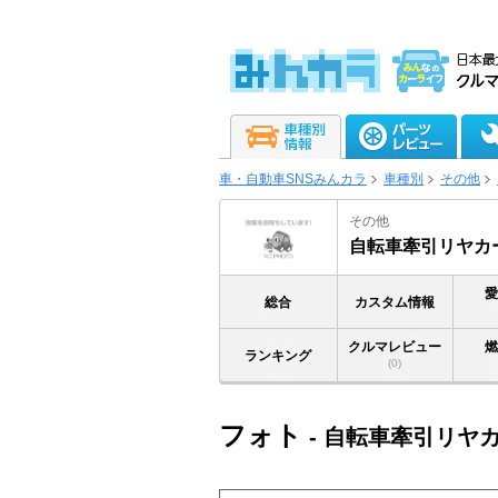
車・自動車SNSみんカラ
車種別
その他
その他
自転車牽引リヤカ
総合
カスタム情報
クルマレビュー
ランキング
(0)
フォト
- 自転車牽引リヤ