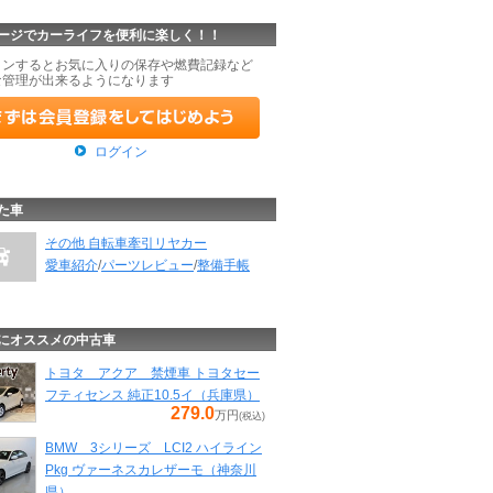
ージでカーライフを便利に楽しく！！
インするとお気に入りの保存や燃費記録など
な管理が出来るようになります
ログイン
た車
その他 自転車牽引リヤカー
愛車紹介
/
パーツレビュー
/
整備手帳
にオススメの中古車
トヨタ アクア 禁煙車 トヨタセー
フティセンス 純正10.5イ（兵庫県）
279.0
万円
(税込)
BMW 3シリーズ LCI2 ハイライン
Pkg ヴァーネスカレザーモ（神奈川
県）