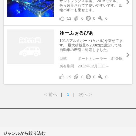
サントレックス車製。 2015モデル。
色々改良されてて使いやすいです。 四
輪バギーも乗せます。
12
0
0
0
ゆーふぉるびあ
10ftのアルミボート(Ｖハル)を乗せてま
す。 最大積載量を200kgに設定して軽
自動車の牽引に対応しました。
型式
ボートトレーラー ST-34B
所有期間
2012年12月11日～
19
0
0
0
<
前へ
｜
1
｜
次へ
>
ジャンルから絞り込む