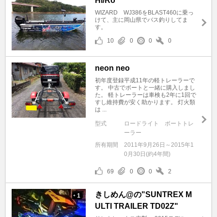
Hi/Ro
WIZARD WJ386をBLAST460に乗っ
けて、主に岡山県でバス釣りしてま
す。
10
0
0
0
neon neo
初年度登録平成11年の軽トレーラーで
す。 中古でボートと一緒に購入しまし
た。 軽トレーラーは車検も2年に1回で
すし維持費が安く助かります。 灯火類
は ...
型式
ロードライト ボートトレ
ーラー
所有期間
2011年9月26日～2015年1
0月30日(約4年間)
69
0
0
2
きしめん@の"SUNTREX M
1
+
ULTI TRAILER TD02Z"