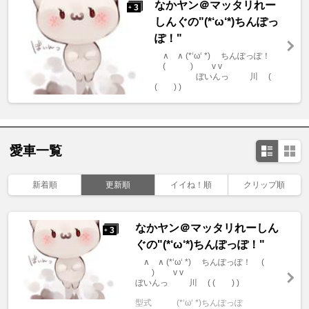
なかヤン＠マッタリれー
3
+
しんぐの"(*‘ω‘*)ちんぽっ
ぽ！"
∧ ∧ (*‘ω‘ *) ちんぽっぽ！
( ) v v
ぼいんっ 川 (
( ) )
愛車一覧
新着順
更新順
イイね！順
クリップ順
なかヤン＠マッタリれーしん
3
+
ぐの"(*‘ω‘*)ちんぽっぽ！"
∧ ∧ (*‘ω‘ *) ちんぽっぽ！ (
) v v
ぼいんっ 川 ( ( ) )
型式
(*‘ω‘ *)ちんぽっぽ