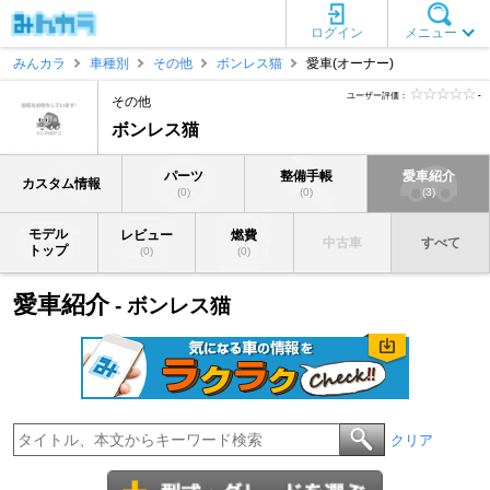
ログイン
メニュー
みんカラ
車種別
その他
ボンレス猫
愛車(オーナー)
ユーザー評価：
-
その他
ボンレス猫
パーツ
整備手帳
愛車紹介
カスタム情報
(0)
(0)
(3)
モデル
レビュー
燃費
中古車
すべて
トップ
(0)
(0)
愛車紹介
- ボンレス猫
クリア