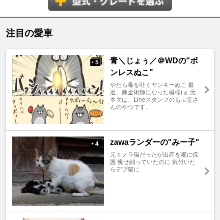
注目の愛車
青＼じょぅ／＠WDの"ボ
5
+
ンレスぬこ"
やたら毒を吐くヤンキーぬこ 最
近、錬金術師になった模様(ぇ 元
ネタは、Lineスタンプのもふ堂さ
んのやつです。
zawaランダーの"みー子"
4
+
元々ノラ猫だったが出産を期に保
護 痩せ細っていたのに 気付いた
らデブ猫に