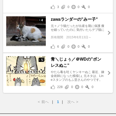
3
0
0
0
zawaランダーの"みー子"
4
+
元々ノラ猫だったが出産を期に保護 痩
せ細っていたのに 気付いたらデブ猫に
所有期間
2015年8月13日～
6
0
0
0
青＼じょぅ／＠WDの"ボン
5
+
レスぬこ"
やたら毒を吐くヤンキーぬこ 最近、錬
金術師になった模様(ぇ 元ネタは、Lin
eスタンプのもふ堂さんのやつです。
228
0
0
0
<
前へ
｜
1
｜
次へ
>