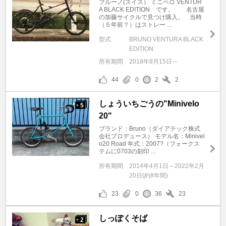
ブルーノ(スイス） ミニベロ VENTUR
A BLACK EDITION です。 名古屋
の加藤サイクルで見つけ購入。 当時
（５年前？）はストレー ...
型式
BRUNO VENTURA BLACK
EDITION
所有期間
2018年8月15日～
44
0
2
2
しょういちごうの"Minivelo
5
+
20"
ブランド：Bruno（ダイアテック株式
会社プロデュース） モデル名：Minivel
o20 Road 年式：2007?（フォークス
テムに0703の刻印 ...
所有期間
2014年4月1日～2022年2月
20日(約8年間)
23
0
36
23
しっぽくそば
2
+