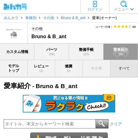
ログイン
メニュー
みんカラ
車種別
その他
Bruno & B_ant
愛車(オーナー)
ユーザー評価：
4.5
その他
Bruno & B_ant
パーツ
整備手帳
愛車紹介
カスタム情報
(38)
(25)
(3)
モデル
レビュー
燃費
中古車
すべて
トップ
(2)
(0)
愛車紹介
- Bruno & B_ant
クリア