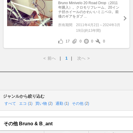
Bruno Minivelo 20 Road Drop（2011
年購入）。クロモリフレーム、20イン
チ径ホイールのかわいいミニベロ。前
後のギアをダブ ...
所有期間
2011年4月2日～2024年3月
19日(約13年間)
17
0
0
0
<
前へ
｜
1
｜
次へ
>
ジャンルから絞り込む
すべて
エコ (
1
)
買い物 (
2
)
通勤 (
1
)
その他 (
2
)
その他 Bruno & B_ant