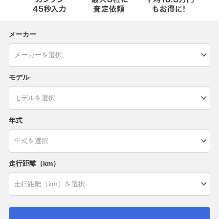
メーカー
モデル
年式
走行距離（km）