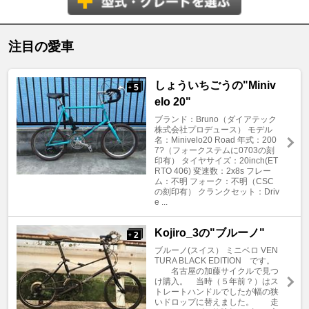
注目の愛車
しょういちごうの"Miniv
5
+
elo 20"
ブランド：Bruno（ダイアテック
株式会社プロデュース） モデル
名：Minivelo20 Road 年式：200
7?（フォークステムに0703の刻
印有） タイヤサイズ：20inch(ET
RTO 406) 変速数：2x8s フレー
ム：不明 フォーク：不明（CSC
の刻印有） クランクセット：Driv
e ...
Kojiro_3の"ブルーノ"
2
+
ブルーノ(スイス） ミニベロ VEN
TURA BLACK EDITION です。
名古屋の加藤サイクルで見つ
け購入。 当時（５年前？）はス
トレートハンドルでしたが幅の狭
いドロップに替えました。 走