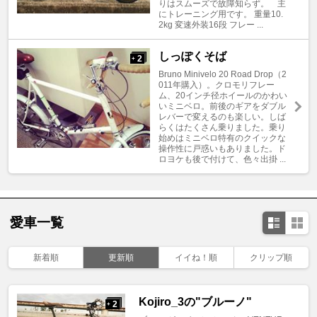
りはスムーズで故障知らず。 主
にトレーニング用です。 重量10.
2kg 変速外装16段 フレー ...
しっぽくそば
2
+
Bruno Minivelo 20 Road Drop（2
011年購入）。クロモリフレー
ム、20インチ径ホイールのかわい
いミニベロ。前後のギアをダブル
レバーで変えるのも楽しい。しば
らくはたくさん乗りました。乗り
始めはミニベロ特有のクイックな
操作性に戸惑いもありました。ド
ロヨケも後で付けて、色々出掛 ...
愛車一覧
新着順
更新順
イイね！順
クリップ順
Kojiro_3の"ブルーノ"
2
+