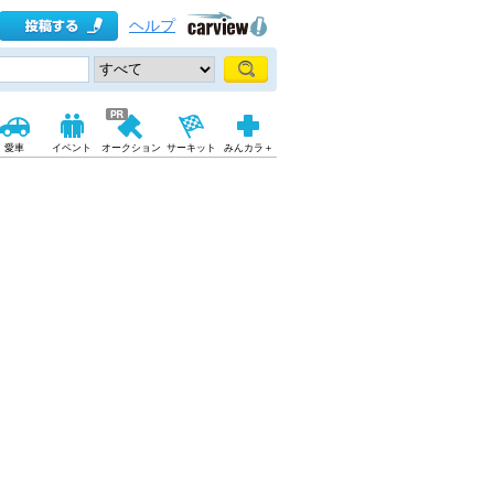
ヘルプ
愛車
イベント
オークション
サーキット
みんカラ＋