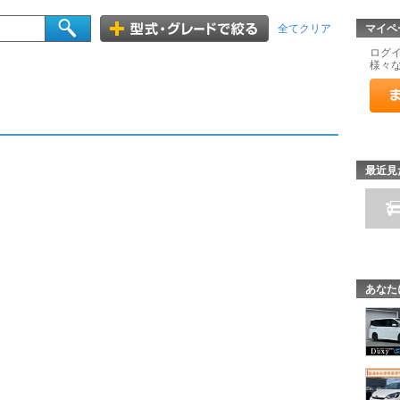
マイペ
全てクリア
ログ
様々
最近見
あなた