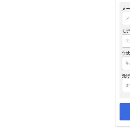
メー
モデ
年式
走行