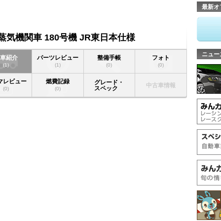
最新オ
7形蒸気機関車 180号機 JR東日本仕様
ニュー
愛車紹介
パーツレビュー
整備手帳
フォト
(1)
(1)
(0)
(0)
マレビュー
燃費記録
グレード・
中古車情報
スペック
(0)
(0)