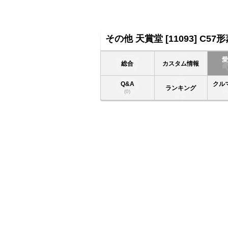
その他 天賞堂 [11093] C5
総合
カスタム情報
Q&A
クル
ランキング
(0)