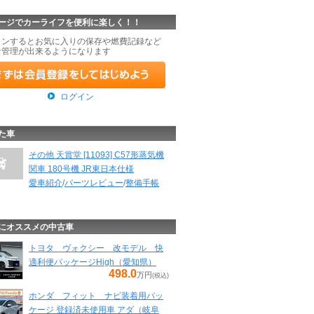
ージでカーライフを便利に楽しく！！
インするとお気に入りの保存や燃費記録など
な管理が出来るようになります
ログイン
た車
その他 天賞堂 [11093] C57形蒸気機
関車 180号機 JR東日本仕様
愛車紹介
/
パーツレビュー
/
整備手帳
にオススメの中古車
トヨタ ヴォクシー 改モデル 快
適利便パッケージHigh（愛知県）
498.0
万円
(税込)
ホンダ フィット ナビ装着用パッ
ケージ 登録済未使用車 アダ（岐阜