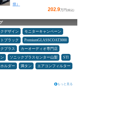
県）
202.9
万円
(税込)
グ
ックデザイン
モニターキャンペーン
ムトブラック
PremiumGLASSCOAT3000
ックプラス
カーオーディオ専門店
メン
ソニックプラスセンター山梨
STI
ホホルダー
満タン
エアコンフィルター
もっと見る