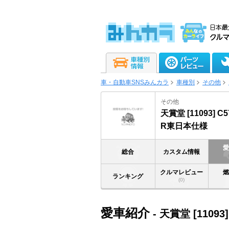
車・自動車SNSみんカラ
車種別
その他
その他
天賞堂 [11093] 
R東日本仕様
総合
カスタム情報
クルマレビュー
ランキング
(0)
愛車紹介
- 天賞堂 [110