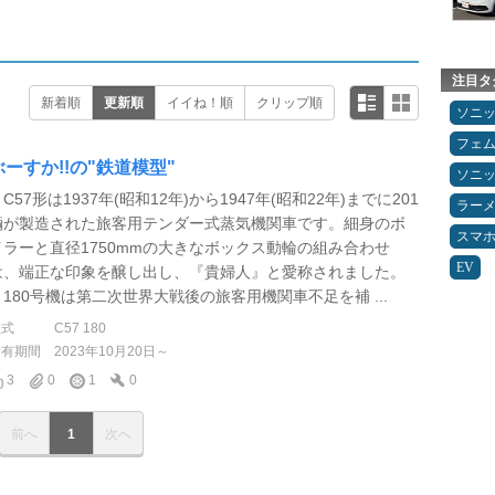
注目タ
新着順
更新順
イイね！順
クリップ順
ソニ
フェ
ぶーすか!!の"鉄道模型"
ソニ
57形は1937年(昭和12年)から1947年(昭和22年)までに201
ラー
輌が製造された旅客用テンダー式蒸気機関車です。細身のボ
スマ
イラーと直径1750mmの大きなボックス動輪の組み合わせ
EV
は、端正な印象を醸し出し、『貴婦人』と愛称されました。
180号機は第二次世界大戦後の旅客用機関車不足を補 ...
型式
C57 180
所有期間
2023年10月20日～
3
0
1
0
前へ
1
次へ