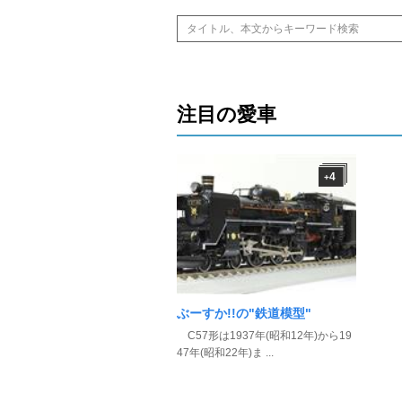
注目の愛車
4
+
ぶーすか!!の"鉄道模型"
C57形は1937年(昭和12年)から19
47年(昭和22年)ま ...