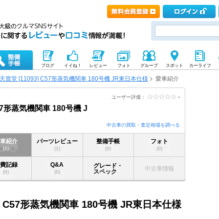
ブログ
イイね！
レビュー
フォト
グループ
スポット
カーライフ
天賞堂 [11093] C57形蒸気機関車 180号機 JR東日本仕様
愛車紹介
-
ユーザー評価：
C57形蒸気機関車 180号機 J
中古車の買取・査定相場を調べる
愛車紹介
パーツレビュー
整備手帳
フォト
(1)
(1)
(0)
(0)
燃費記録
Q&A
グレード・
中古車情報
スペック
(0)
(0)
93] C57形蒸気機関車 180号機 JR東日本仕様