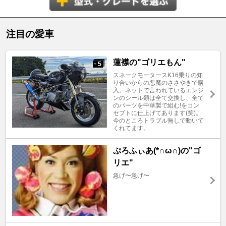
注目の愛車
蓮襟の"ゴリエもん"
5
+
スネークモータースK16乗りの知
り合いからの悪魔のささやきで購
入。ネットで言われているエンジ
ンのシール類は全て交換し、全て
のパーツを中華製で組む!をコン
セプトに仕上げてあります(笑)。
今のところトラブル無しで動いて
くれてます。
ぷろふぃあ(*∩ω∩)の"ゴ
リエ"
急げ〜急げ〜