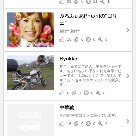
33
0
21
1
ぷろふぃあ(*∩ω∩)の"ゴリ
エ"
急げ〜急げ〜
16
0
0
0
Ryokke
昨年、新車にて購入、中華モンキーで
す。ちょいちょい手をくわえ今季デビ
ューです。 125ccなもんで、楽しいで
すよぉ！ セル付きエンジンまで購入、
乗 ...
6
1
0
0
中華猿
その他 中華ゴリラに乗っています。
16
0
0
0