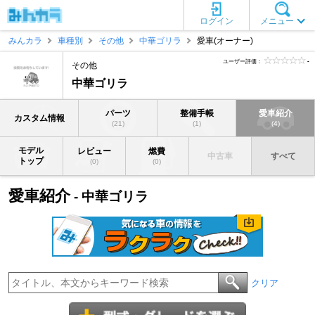
ログイン
メニュー
みんカラ
車種別
その他
中華ゴリラ
愛車(オーナー)
ユーザー評価：
-
その他
中華ゴリラ
パーツ
整備手帳
愛車紹介
カスタム情報
(21)
(1)
(4)
モデル
レビュー
燃費
中古車
すべて
トップ
(0)
(0)
愛車紹介
- 中華ゴリラ
クリア