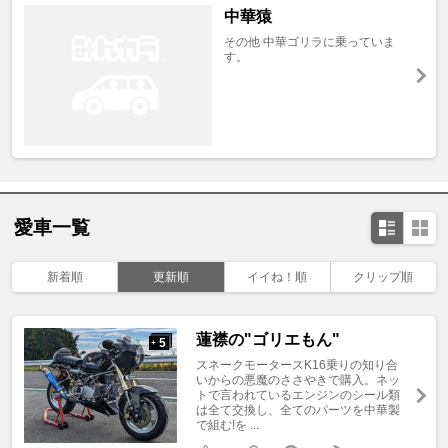
中華猿
その他 中華ゴリラに乗っていま
す。
愛車一覧
新着順
更新順
イイね！順
クリップ順
蓮襟の"ゴリエもん"
5
+
スネークモータースK16乗りの知り合
いからの悪魔のささやきで購入。ネッ
トで言われているエンジンのシール類
は全て交換し、全てのパーツを中華製
で組む!を ...