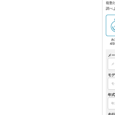
複数
調べ
メー
モデ
年式
走行