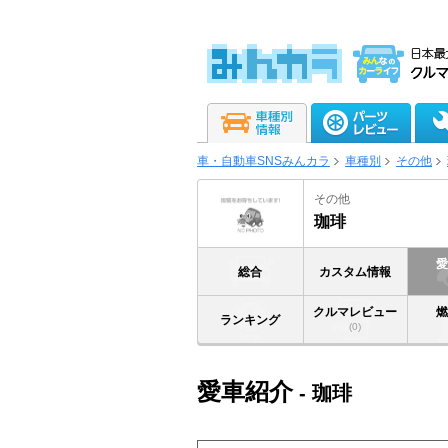
車・自動車SNSみんカラ
車種別
その他
その他
珈琲
総合
カスタム情報
クルマレビュー
ランキング
(0)
愛車紹介
- 珈琲