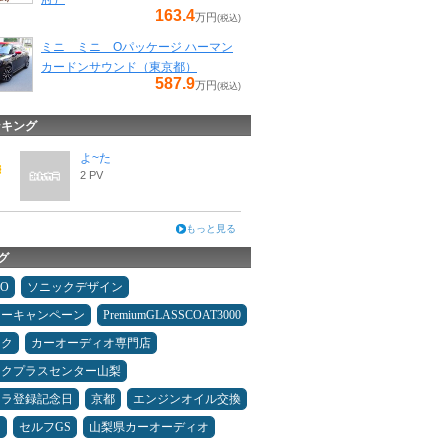
163.4
万円
(税込)
ミニ ミニ Oパッケージ ハーマン
カードンサウンド（東京都）
587.9
万円
(税込)
ンキング
よ~た
2 PV
もっと見る
グ
MO
ソニックデザイン
ターキャンペーン
PremiumGLASSCOAT3000
オク
カーオーディオ専門店
ックプラスセンター山梨
カラ登録記念日
京都
エンジンオイル交換
ン
セルフGS
山梨県カーオーディオ