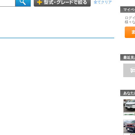
全てクリア
マイペ
ログ
様々
最近見
あなた