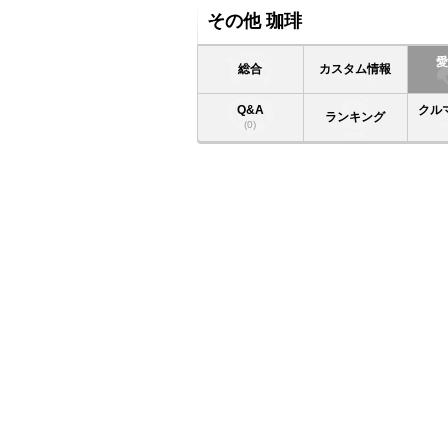
その他 珈琲
総合
カスタム情報
Q&A
クル
ランキング
(0)