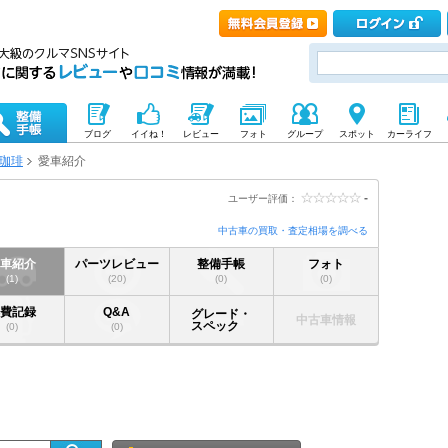
ブログ
イイね！
レビュー
フォト
グループ
スポット
カーライフ
珈琲
愛車紹介
-
ユーザー評価：
中古車の買取・査定相場を調べる
愛車紹介
パーツレビュー
整備手帳
フォト
(1)
(20)
(0)
(0)
燃費記録
Q&A
グレード・
中古車情報
スペック
(0)
(0)