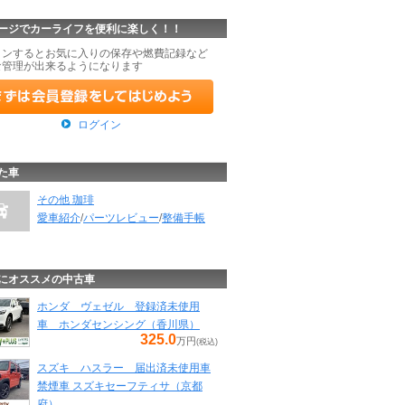
ージでカーライフを便利に楽しく！！
インするとお気に入りの保存や燃費記録など
な管理が出来るようになります
ログイン
た車
その他 珈琲
愛車紹介
/
パーツレビュー
/
整備手帳
にオススメの中古車
ホンダ ヴェゼル 登録済未使用
車 ホンダセンシング（香川県）
325.0
万円
(税込)
スズキ ハスラー 届出済未使用車
禁煙車 スズキセーフティサ（京都
府）