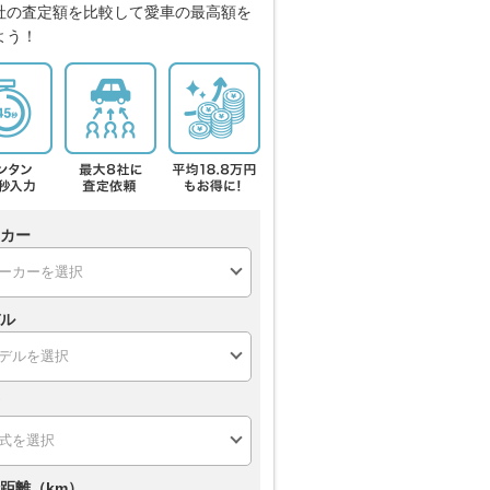
社の査定額を比較して愛車の最高額を
よう！
カー
ル
距離（km）