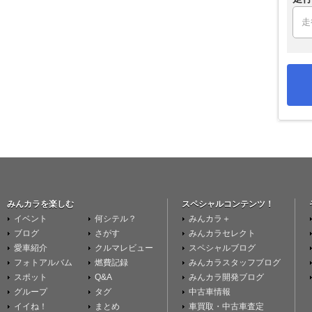
みんカラを楽しむ
スペシャルコンテンツ！
イベント
何シテル？
みんカラ＋
ブログ
さがす
みんカラセレクト
愛車紹介
クルマレビュー
スペシャルブログ
フォトアルバム
燃費記録
みんカラスタッフブログ
スポット
Q&A
みんカラ開発ブログ
グループ
タグ
中古車情報
イイね！
まとめ
車買取・中古車査定