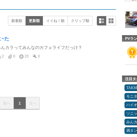
新着順
更新順
イイね！順
クリップ順
よ~た
PVラ
みんカラってみんなのカフェライフだっけ？
2
0
20
0
注目タ
TAK
モニ
前へ
1
次へ
ハイ
ソニ
みん
満タ