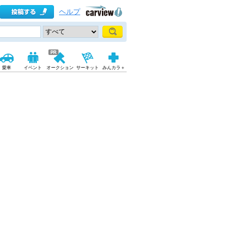
ヘルプ
愛車
イベント
オークション
サーキット
みんカラ＋