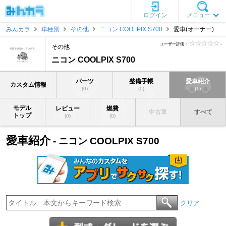
ログイン
メニュー
みんカラ
車種別
その他
ニコン COOLPIX S700
愛車(オーナー)
ユーザー評価：
-
その他
ニコン COOLPIX S700
パーツ
整備手帳
愛車紹介
カスタム情報
(0)
(0)
(1)
モデル
レビュー
燃費
中古車
すべて
トップ
(0)
(0)
愛車紹介
- ニコン COOLPIX S700
クリア