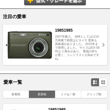
注目の愛車
19851985
2007年購入。 当時としては1210
万画素で画質はピカイチ 筐体も
高級感がありました。 2010年ま
で使用しました。 サイズはEX-S6
00より厚みがあり。 電池の持ち
が悪く、コントラストが高めです
ね。
愛車一覧
新着順
更新順
イイね！順
クリップ順
19851985