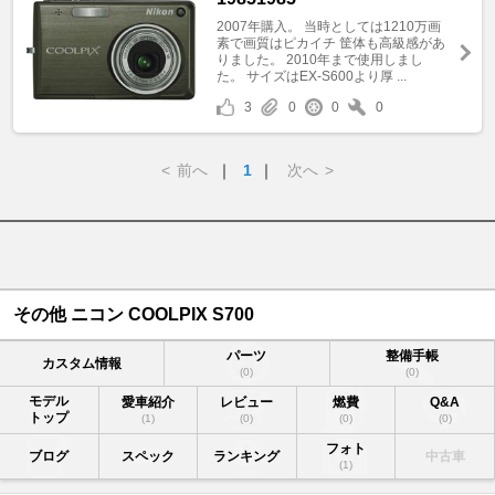
2007年購入。 当時としては1210万画
素で画質はピカイチ 筐体も高級感があ
りました。 2010年まで使用しまし
た。 サイズはEX-S600より厚 ...
3
0
0
0
<
前へ
｜
1
｜
次へ
>
その他 ニコン COOLPIX S700
パーツ
整備手帳
カスタム情報
(0)
(0)
モデル
愛車紹介
レビュー
燃費
Q&A
トップ
(1)
(0)
(0)
(0)
フォト
ブログ
スペック
ランキング
中古車
(1)