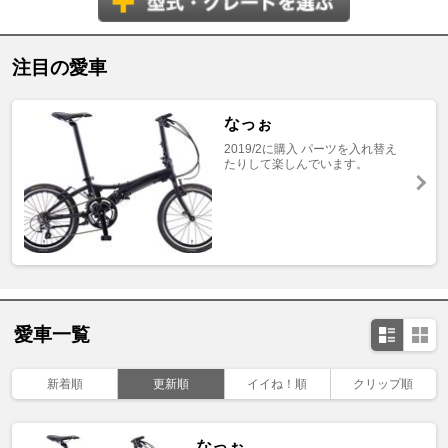
注目の愛車
なっぉ
2019/2に購入 パーツを入れ替え
たりして楽しんでいます。
愛車一覧
新着順
更新順
イイね！順
クリップ順
なっぉ