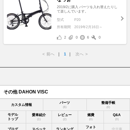
2019/2に購入 パーツを入れ替えたりし
て楽しんでいます。
型式
P20
所有期間
2019年2月16日～
2
0
6
0
<
前へ
｜
1
｜
次へ
>
その他 DAHON VISC
パーツ
整備手帳
カスタム情報
(6)
(0)
モデル
愛車紹介
レビュー
燃費
Q&A
トップ
(1)
(2)
(0)
(0)
フォト
ブログ
スペック
ランキング
中古車