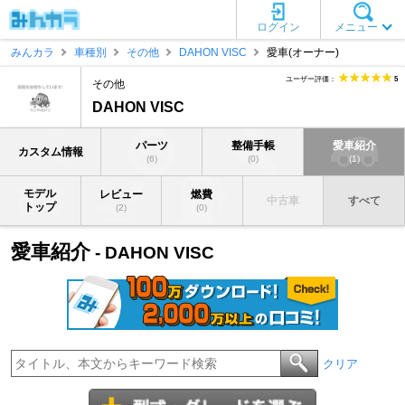
ログイン
メニュー
みんカラ
車種別
その他
DAHON VISC
愛車(オーナー)
ユーザー評価：
5
その他
DAHON VISC
パーツ
整備手帳
愛車紹介
カスタム情報
(6)
(0)
(1)
モデル
レビュー
燃費
中古車
すべて
トップ
(2)
(0)
愛車紹介
- DAHON VISC
クリア