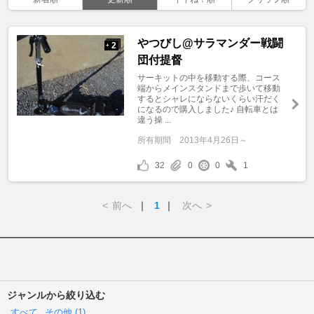
やつびし@サラマンダー戦闘
2
+
団付提督
サーキットの中を移動する際、コース
端からメインスタンドまで歩いて移動
するとシャレにならないくらい汗だく
になるので購入しました♪ 自転車とは
違う操 ...
所有期間
2013年4月26日～
32
0
0
1
<
前へ
｜
1
｜
次へ
>
ジャンルから絞り込む
すべて
その他 (
1
)