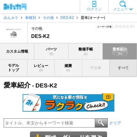
ログイン
メニュー
みんカラ
車種別
その他
DES-K2
愛車(オーナー)
ユーザー評価：
-
その他
DES-K2
パーツ
整備手帳
愛車紹介
カスタム情報
(0)
(1)
(1)
モデル
レビュー
燃費
中古車
すべて
トップ
(0)
(0)
愛車紹介
- DES-K2
クリア