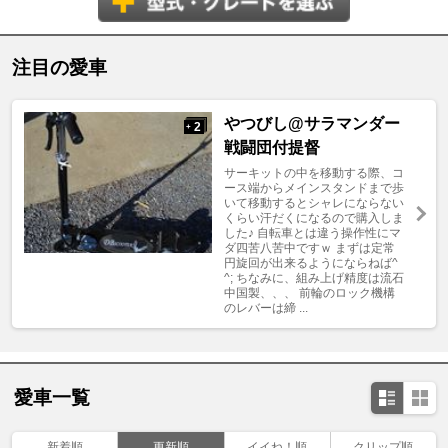
注目の愛車
やつびし@サラマンダー
2
+
戦闘団付提督
サーキットの中を移動する際、コ
ース端からメインスタンドまで歩
いて移動するとシャレにならない
くらい汗だくになるので購入しま
した♪ 自転車とは違う操作性にマ
ダ四苦八苦中ですｗ まずは定常
円旋回が出来るようにならねば^
^; ちなみに、組み上げ精度は流石
中国製、、、 前輪のロック機構
のレバーは締 ...
愛車一覧
新着順
更新順
イイね！順
クリップ順