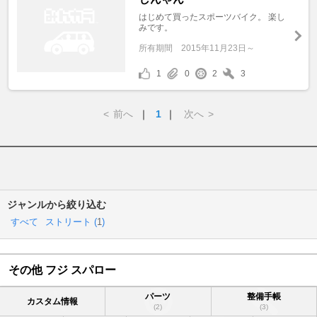
はじめて買ったスポーツバイク。 楽し
みです。
所有期間
2015年11月23日～
1
0
2
3
<
前へ
｜
1
｜
次へ
>
ジャンルから絞り込む
すべて
ストリート (
1
)
その他 フジ スパロー
パーツ
整備手帳
カスタム情報
(2)
(3)