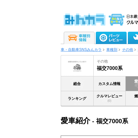
車・自動車SNSみんカラ
車種別
その他
その他
福交7000系
総合
カスタム情報
クルマレビュー
ランキング
(0)
愛車紹介
- 福交7000系