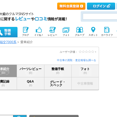
ブログ
イイね！
レビュー
フォト
グループ
スポット
カーライフ
福交7000系
愛車紹介
-
ユーザー評価：
中古車の買取・査定相場を調べる
愛車紹介
パーツレビュー
整備手帳
フォト
(1)
(0)
(0)
(0)
燃費記録
Q&A
グレード・
中古車情報
スペック
(0)
(0)