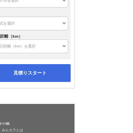
距離（km）
見積りスタート
その他
みんカラとは