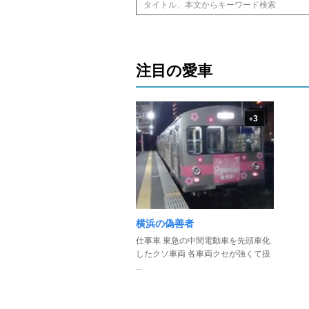
注目の愛車
3
+
横浜の偽善者
仕事車 東急の中間電動車を先頭車化
したクソ車両 各車両クセが強くて扱
...