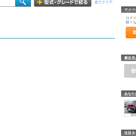
全てクリア
マイペ
ログ
様々
最近見
あなた
注目タ