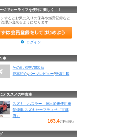
ージでカーライフを便利に楽しく！！
インするとお気に入りの保存や燃費記録など
な管理が出来るようになります
ログイン
た車
その他 福交7000系
愛車紹介
/
パーツレビュー
/
整備手帳
にオススメの中古車
スズキ ハスラー 届出済未使用車
禁煙車 スズキセーフティサ（京都
府）
163.4
万円
(税込)
グ