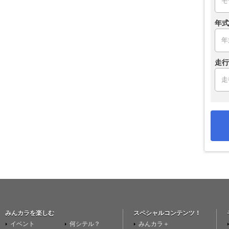
年式
走行
みんカラを楽しむ
スペシャルコンテンツ！
イベント
何シテル？
みんカラ＋