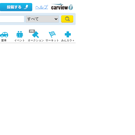
ヘルプ
愛車
イベント
オークション
サーキット
みんカラ＋