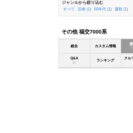
ジャンルから絞り込む
すべて
旧車 (
1
)
60年代 (
1
)
通勤 (
1
)
その他 福交7000系
総合
カスタム情報
Q&A
クル
ランキング
(0)