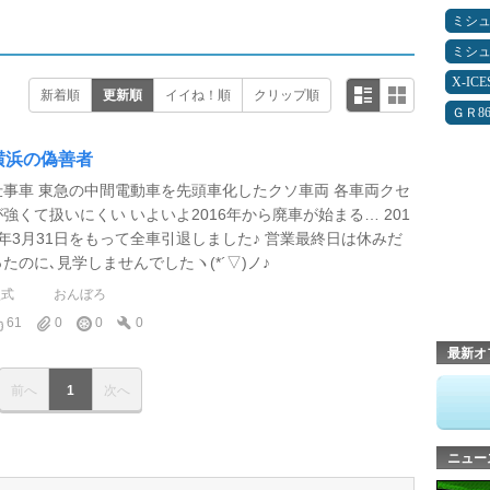
ミシ
ミシ
X-IC
新着順
更新順
イイね！順
クリップ順
ＧＲ8
横浜の偽善者
仕事車 東急の中間電動車を先頭車化したクソ車両 各車両クセ
が強くて扱いにくい いよいよ2016年から廃車が始まる… 201
9年3月31日をもって全車引退しました♪ 営業最終日は休みだ
ったのに､見学しませんでしたヽ(*´▽)ノ♪
型式
おんぼろ
61
0
0
0
最新オ
前へ
1
次へ
ニュー