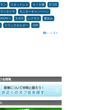
ュラン
スタッドレス
ＨＩＤ屋
ZC33S
ュランタイヤ
モニターキャンペーン
ESNOW＋
X-ICE
レクサス
夏休み
6
ドリンクホルダー
ZD8
もっと見る
フ会情報
ス