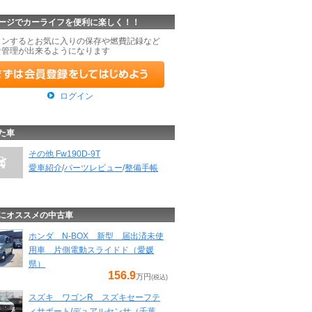
ージでカーライフを便利に楽しく！！
インするとお気に入りの保存や燃費記録など
な管理が出来るようになります
ログイン
た車
その他 Fw190D-9T
愛車紹介
/
パーツレビュー
/
整備手帳
にオススメの中古車
ホンダ N-BOX 新型 届出済未使
用車 片側電動スライドド（愛媛
県）
156.9
万円
(税込)
スズキ ワゴンR スズキセーフテ
ィサポート/デュアルセンサ（千葉