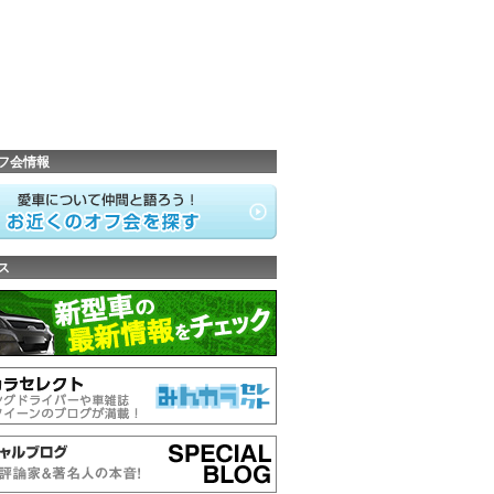
フ会情報
ス