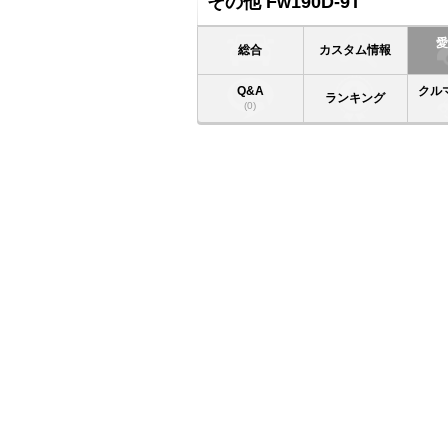
その他 Fw190D-9T
総合
カスタム情報
Q&A
クル
ランキング
(0)