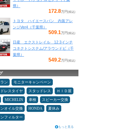
県）
172.8
万円
(税込)
トヨタ ハイエースバン 内装アレ
ンジVer4（千葉県）
509.1
万円
(税込)
日産 エクストレイル 12.3インチ
コネクトシステム/アラウンドビ（千
葉県）
549.2
万円
(税込)
グ
ュラン
モニターキャンペーン
ッドレスタイヤ
スタッドレス
ＨＩＤ屋
MICHELIN
車検
スピーカー交換
ジンオイル交換
HONDA
夏休み
コンフィルター
もっと見る