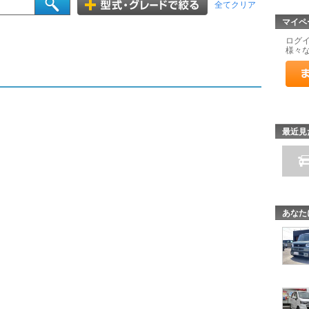
全てクリア
マイペ
ログ
様々
最近見
あなた