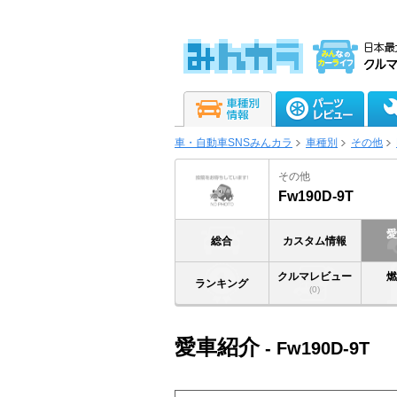
車・自動車SNSみんカラ
車種別
その他
その他
Fw190D-9T
総合
カスタム情報
クルマレビュー
ランキング
(0)
愛車紹介
- Fw190D-9T