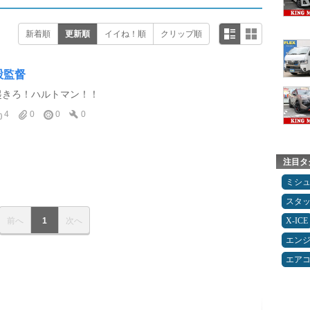
新着順
更新順
イイね！順
クリップ順
股監督
起きろ！ハルトマン！！
4
0
0
0
注目タ
ミシ
スタ
前へ
1
次へ
X-ICE
エン
エア