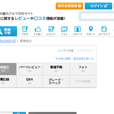
ブログ
イイね！
レビュー
フォト
グループ
スポット
カーライフ
Fw190D-9T
愛車紹介
-
ユーザー評価：
中古車の買取・査定相場を調べる
愛車紹介
パーツレビュー
整備手帳
フォト
(1)
(0)
(0)
(0)
燃費記録
Q&A
グレード・
中古車情報
スペック
(0)
(0)