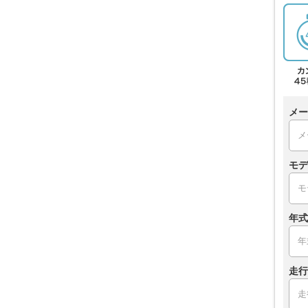
メー
モデ
年式
走行