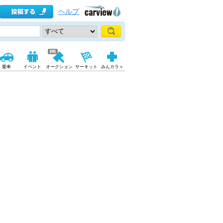
ヘルプ
愛車
イベント
オークション
サーキット
みんカラ＋