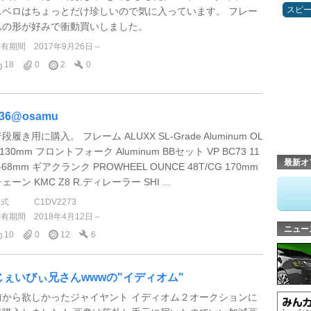
スピ
ニベロはちょっとだけ珍しいので気に入っています。 フレー
ムの形が好みで衝動買いしました。
所有期間
2017年9月26日～
18
0
2
0
36@osamu
段履き用に購入。 フレーム ALUXX SL-Grade Aluminum OL
130mm フロントフォーク Aluminum BBセット VP BC73 11
最新オ
-68mm ギアクランク PROWHEEL OUNCE 48T/CG 170mm
ェーン KMC Z8 R.ディレーラー SHI ...
型式
C1DV2273
所有期間
2018年4月12日～
ニュー
10
0
12
6
じぇいびぃ兄さんwwwの"イディオム"
前から欲しかったジャイヤント イディオム２オークションに