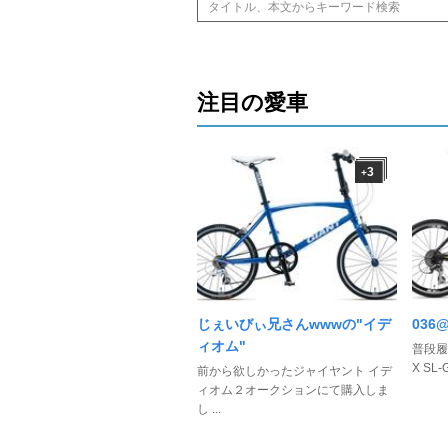
注目の愛車
3
+
じぇいびぃ兄さんwwwの"イデ
036
ィオム"
普段履
X SL-G
前から欲しかったジャイヤント イデ
ィオム２オークションにて購入しま
し ...