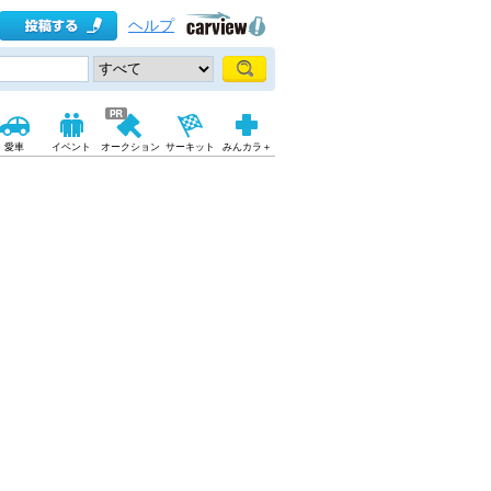
ヘルプ
愛車
イベント
オークション
サーキット
みんカラ＋