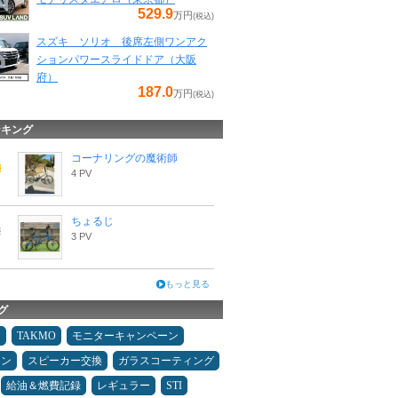
529.9
万円
(税込)
スズキ ソリオ 後席左側ワンアク
ションパワースライドドア（大阪
府）
187.0
万円
(税込)
ンキング
コーナリングの魔術師
4 PV
ちょるじ
3 PV
もっと見る
グ
タ
TAKMO
モニターキャンペーン
コン
スピーカー交換
ガラスコーティング
給油＆燃費記録
レギュラー
STI