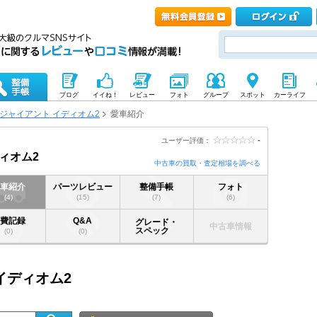
ブログ
イイね！
レビュー
フォト
グループ
スポット
カーライフ
ジャイアント イディオム2
愛車紹介
-
ユーザー評価：
ィオム2
中古車の買取・査定相場を調べる
愛車紹介
パーツレビュー
整備手帳
フォト
(4)
(15)
(7)
(6)
燃費記録
Q&A
グレード・
中古車情報
スペック
(0)
(0)
イディオム2