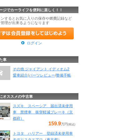
ージでカーライフを便利に楽しく！！
インするとお気に入りの保存や燃費記録など
な管理が出来るようになります
ログイン
た車
その他 ジャイアント イディオム2
愛車紹介
/
パーツレビュー
/
整備手帳
にオススメの中古車
スズキ スペーシア 届出済未使用
車 禁煙車 衝突軽減ブレーキ（京
都府）
159.9
万円
(税込)
トヨタ ハリアー 登録済未使用車
モデリスタエアロ（東京都）