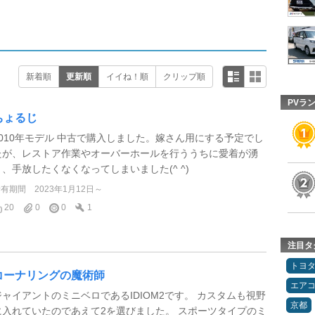
新着順
更新順
イイね！順
クリップ順
PVラ
ちょるじ
2010年モデル 中古で購入しました。嫁さん用にする予定でし
たが、レストア作業やオーバーホールを行ううちに愛着が湧
き、手放したくなくなってしまいました(^ ^)
所有期間
2023年1月12日～
20
0
0
1
注目タ
トヨ
コーナリングの魔術師
エア
ジャイアントのミニベロであるIDIOM2です。 カスタムも視野
京都
に入れていたのであえて2を選びました。 スポーツタイプのミ