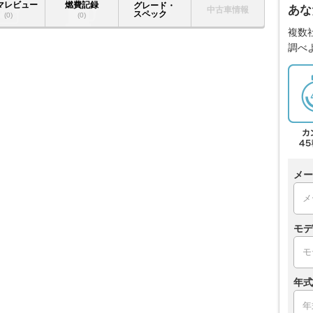
マレビュー
燃費記録
グレード・
あな
中古車情報
スペック
(0)
(0)
複数
調べ
メー
モデ
年式