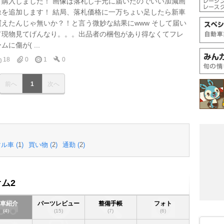
て購入しました！ 画像は落札し手元に届いたのでいい加減画
像を追加します！ 結局、落札価格に一万ちょい足したら新車
買えたんじゃ無いか？！と言う微妙な結果にwww そして届い
て現物見てげんなり。。。出品者の梱包があり得なくてフレ
ムに傷が( ...
18
0
1
0
前へ
1
次へ
ル車 (
1
)
買い物 (
2
)
通勤 (
2
)
ム2
愛車紹介
パーツレビュー
整備手帳
フォト
(4)
(15)
(7)
(6)