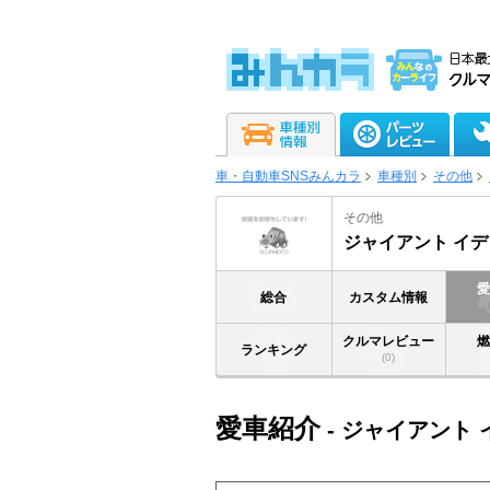
車・自動車SNSみんカラ
車種別
その他
その他
ジャイアント イデ
総合
カスタム情報
クルマレビュー
ランキング
(0)
愛車紹介
- ジャイアント 