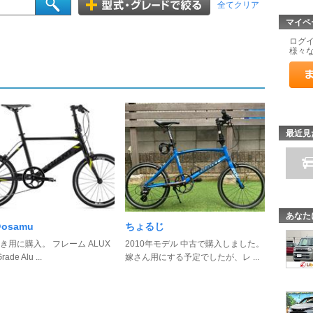
全てクリア
マイペ
ログ
様々
最近見
あなた
@osamu
ちょるじ
き用に購入。 フレーム ALUX
2010年モデル 中古で購入しました。
rade Alu ...
嫁さん用にする予定でしたが、レ ...