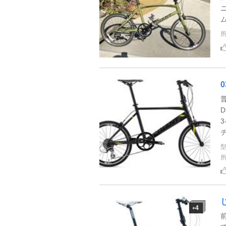
0
普
D
3
チ
4
+