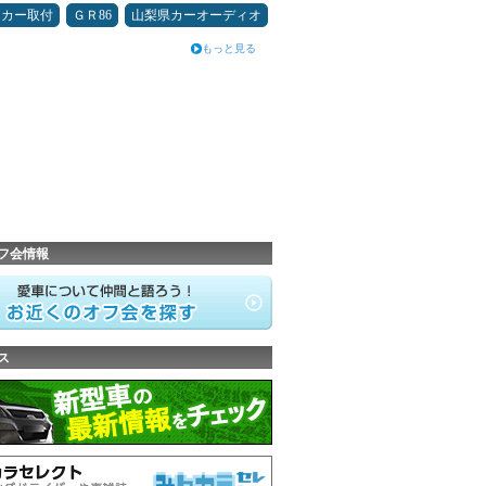
ーカー取付
ＧＲ86
山梨県カーオーディオ
もっと見る
フ会情報
ス