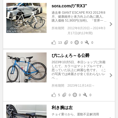
sora.comの"RX3"
過去車 GIANT ESCAPE RX3 2012年8
月、健康維持と体力向上の為に購入。
購入価格 51,900円(当時)。 「世界一 ...
所有期間
2012年8月20日～2024年3
月17日(約12年間)
13
0
0
0
ぴにふぇろ～る公爵
2023年10月5日、本日ショップに到着
したて。カラーはマットブルーです。
思っていた以上に綺麗な色です。 （こ
の写真では綺麗さが全く伝わらないレ
ベ ...
所有期間
2023年11月14日～
5
0
0
0
利き腕は左
チョイ乗りから、運動不足解消用