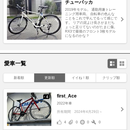
チューバッカ
2019年モデル。 通勤用兼トレー
ニング用車両。 自転車の色んな
ことをこれで学んでるって感じで
す。 リアの泥よけ長さがまだち
ょっと足りてないのがたまに傷。
RX3で最後のフロント3枚モデル
になるのかな？
愛車一覧
新着順
更新順
イイね！順
クリップ順
first_Ace
4
+
2022年車
所有期間
2024年4月29日～
4
0
0
0