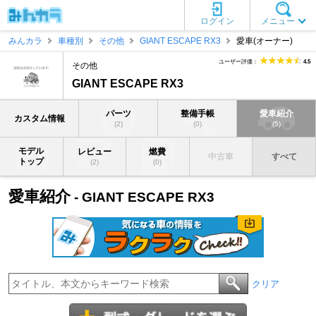
ログイン
メニュー
みんカラ
車種別
その他
GIANT ESCAPE RX3
愛車(オーナー)
ユーザー評価：
4.5
その他
GIANT ESCAPE RX3
パーツ
整備手帳
愛車紹介
カスタム情報
(2)
(0)
(5)
モデル
レビュー
燃費
中古車
すべて
トップ
(2)
(0)
愛車紹介
- GIANT ESCAPE RX3
クリア