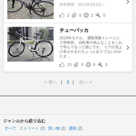
所有期間
2021年5月1日～
2
0
2
0
チューバッカ
2019年モデル。 通勤用兼トレーニン
グ用車両。 自転車の色んなことをこれ
で学んでるって感じです。 リアの泥よ
け長さがまだちょっと足りてないのが
たま ...
13
0
0
0
<
前へ
｜
1
｜
次へ
>
ジャンルから絞り込む
すべて
ストリート (
2
)
買い物 (
1
)
通勤 (
2
)