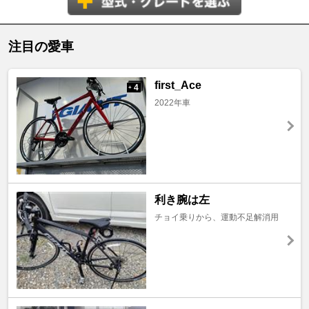
注目の愛車
first_Ace
4
+
2022年車
利き腕は左
チョイ乗りから、運動不足解消用