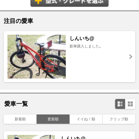
注目の愛車
しんいち@
新車購入しました｡
愛車一覧
新着順
更新順
イイね！順
クリップ順
しんいち@