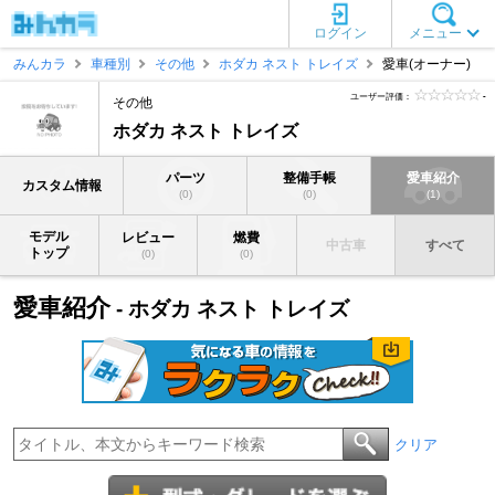
ログイン
メニュー
みんカラ
車種別
その他
ホダカ ネスト トレイズ
愛車(オーナー)
ユーザー評価：
-
その他
ホダカ ネスト トレイズ
パーツ
整備手帳
愛車紹介
カスタム情報
(0)
(0)
(1)
モデル
レビュー
燃費
中古車
すべて
トップ
(0)
(0)
愛車紹介
- ホダカ ネスト トレイズ
クリア