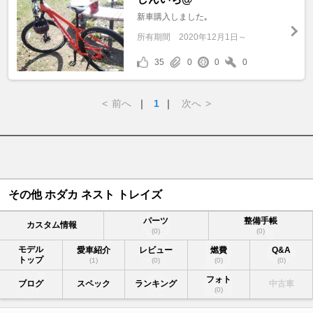
新車購入しました｡
所有期間
2020年12月1日～
35
0
0
0
<
前へ
｜
1
｜
次へ
>
その他 ホダカ ネスト トレイズ
パーツ
整備手帳
カスタム情報
(0)
(0)
モデル
愛車紹介
レビュー
燃費
Q&A
トップ
(1)
(0)
(0)
(0)
フォト
ブログ
スペック
ランキング
中古車
(0)