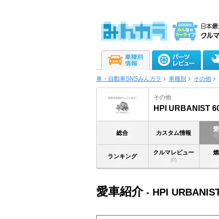
車・自動車SNSみんカラ
車種別
その他
その他
HPI URBANIST 6
総合
カスタム情報
クルマレビュー
ランキング
(0)
愛車紹介
- HPI URBANIST