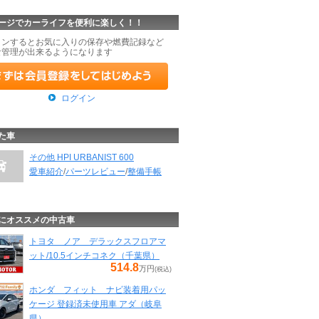
ージでカーライフを便利に楽しく！！
インするとお気に入りの保存や燃費記録など
な管理が出来るようになります
ログイン
た車
その他 HPI URBANIST 600
愛車紹介
/
パーツレビュー
/
整備手帳
にオススメの中古車
トヨタ ノア デラックスフロアマ
ット/10.5インチコネク（千葉県）
514.8
万円
(税込)
ホンダ フィット ナビ装着用パッ
ケージ 登録済未使用車 アダ（岐阜
県）