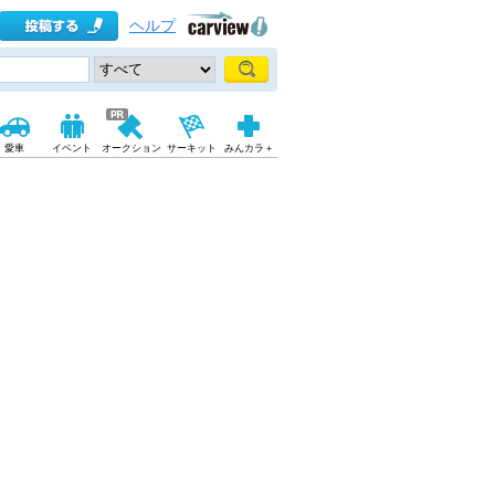
ヘルプ
愛車
イベント
オークション
サーキット
みんカラ＋