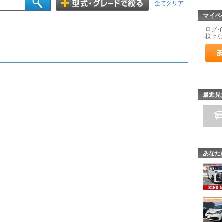
全てクリア
マイペ
ログ
様々
最近見
あなた