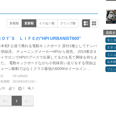
新着順
更新順
イイね！順
クリップ順
注目タ
ＢＯＹ´Ｓ ＬＩＦＥの"HPI URBANIST600"
モニ
日本初❗️ 公道で乗れる電動キックボード 原付1種としてナンバ
スタ
ー登録済。 チューニングメーカーHPIから発売。 2019東京オ
ミシ
ートサロンでHPIのブースで出展してるのを見て興味を持ちま
ＧＲ8
した。 電動キックボードながら小気味良い走りをする理由は
チェーン駆動ではなくクラス最強の600Wホイールイン ...
ソニ
型式
VF-UR600
所有期間
2019年9月13日～
96
0
3
5
前へ
1
次へ