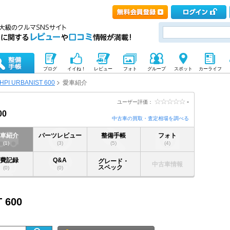
ブログ
イイね！
レビュー
フォト
グループ
スポット
カーライフ
HPI URBANIST 600
愛車紹介
-
ユーザー評価：
00
中古車の買取・査定相場を調べる
愛車紹介
パーツレビュー
整備手帳
フォト
(1)
(3)
(5)
(4)
燃費記録
Q&A
グレード・
中古車情報
スペック
(0)
(0)
 600