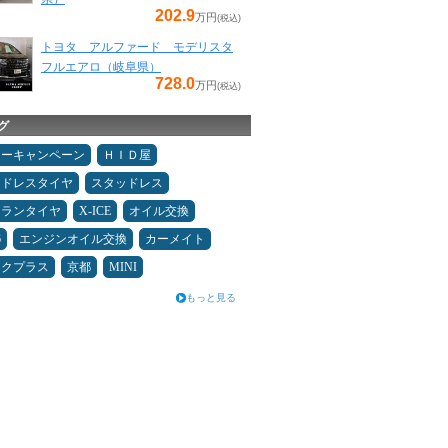
202.9
万円
(税込)
トヨタ アルファード モデリスタ
フルエアロ（岐阜県）
728.0
万円
(税込)
グ
ターキャンペーン
ＨＩＤ屋
ッドレスタイヤ
スタッドレス
ュランタイヤ
X-ICE
オイル交換
6
エンジンオイル交換
カーメイト
ックプラス
京都
MINI
もっと見る