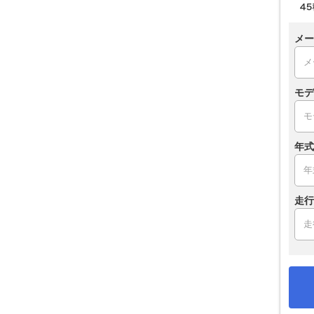
メー
モデ
年式
走行