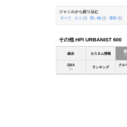
ジャンルから絞り込む
すべて
エコ (
1
)
買い物 (
1
)
通勤 (
1
)
その他 HPI URBANIST 600
総合
カスタム情報
Q&A
クル
ランキング
(0)