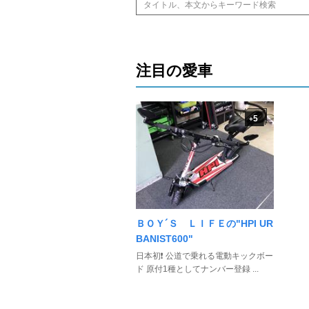
注目の愛車
5
+
ＢＯＹ´Ｓ ＬＩＦＥの"HPI UR
BANIST600"
日本初❗️ 公道で乗れる電動キックボー
ド 原付1種としてナンバー登録 ...