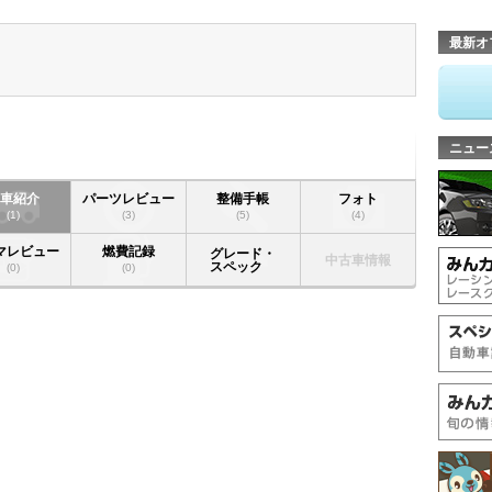
最新オ
ニュー
愛車紹介
パーツレビュー
整備手帳
フォト
(1)
(3)
(5)
(4)
マレビュー
燃費記録
グレード・
中古車情報
スペック
(0)
(0)