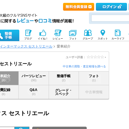
ブログ
イイね！
レビュー
フォト
グループ
スポット
カーライフ
インターマックス セストリエール
愛車紹介
-
ユーザー評価：
 セストリエール
中古車の買取・査定相場を調べる
愛車紹介
パーツレビュー
整備手帳
フォト
(2)
(30)
(2)
(1)
燃費記録
Q&A
グレード・
中古車情報
スペック
(6)
(0)
クス セストリエール