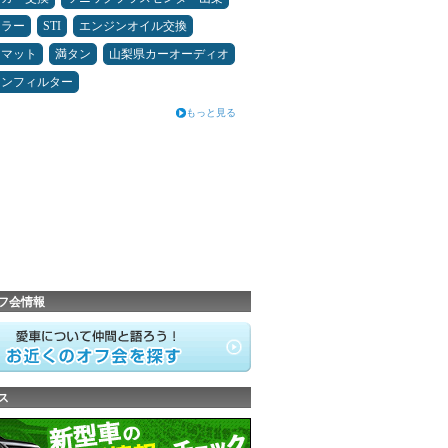
ュラー
STI
エンジンオイル交換
アマット
満タン
山梨県カーオーディオ
コンフィルター
もっと見る
フ会情報
ス