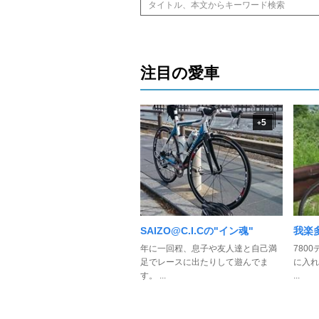
注目の愛車
5
+
SAIZO@C.I.Cの"イン魂"
我楽
年に一回程、息子や友人達と自己満
780
足でレースに出たりして遊んでま
に入れ
す。 ...
...