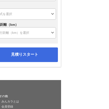
距離（km）
見積りスタート
その他
みんカラとは
会員登録