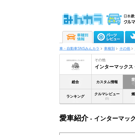
車・自動車SNSみんカラ
車種別
その他
その他
インターマックス
総合
カスタム情報
クルマレビュー
ランキング
(0)
愛車紹介
- インターマッ