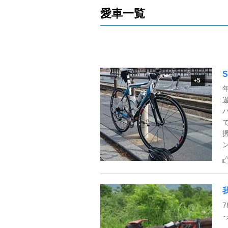
愛車一覧
S
5
+
ン