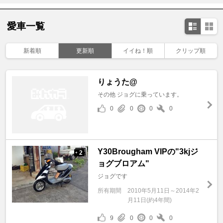
愛車一覧
新着順
更新順
イイね！順
クリップ順
りょうた@
その他 ジョグに乗っています。
0
0
0
0
Y30Brougham VIPの"3kjジ
2
+
ョグブロアム"
ジョグです
所有期間
2010年5月11日～2014年2
月11日(約4年間)
9
0
0
0