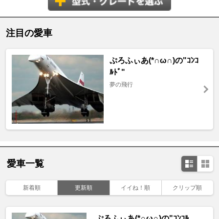
注目の愛車
ぷろふぃあ(*∩ω∩)の"ｺﾝｺ
ﾙﾄﾞ"
夢の飛行
愛車一覧
新着順
更新順
イイね！順
クリップ順
ぷろふぃあ(*∩ω∩)の"ｺﾝｺﾙ