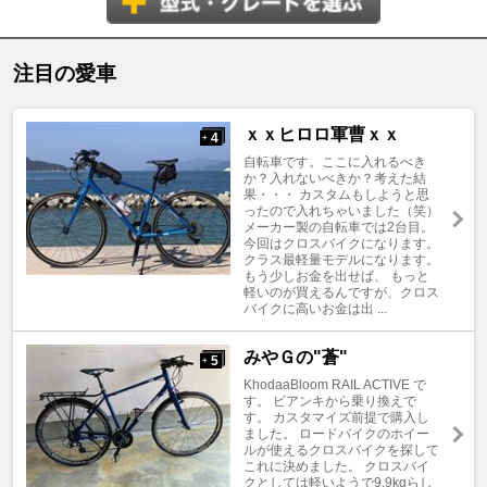
注目の愛車
ｘｘヒロロ軍曹ｘｘ
4
+
自転車です。ここに入れるべき
か？入れないべきか？考えた結
果・・・ カスタムもしようと思
ったので入れちゃいました（笑）
メーカー製の自転車では2台目。
今回はクロスバイクになります。
クラス最軽量モデルになります。
もう少しお金を出せば、 もっと
軽いのが買えるんですが、クロス
バイクに高いお金は出 ...
みやＧの"蒼"
5
+
KhodaaBloom RAIL ACTIVE で
す。 ビアンキから乗り換えで
す。 カスタマイズ前提で購入し
ました。 ロードバイクのホイー
ルが使えるクロスバイクを探して
これに決めました。 クロスバイ
クとしては軽いようで9.9kgらし