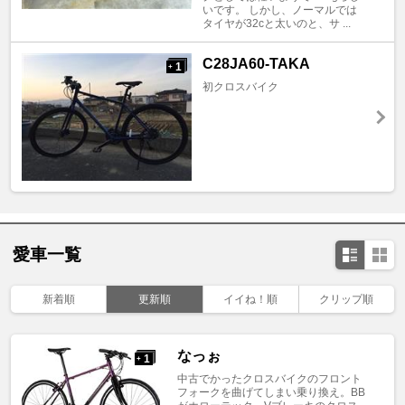
いです。 しかし、ノーマルでは
タイヤが32cと太いのと、サ ...
C28JA60-TAKA
1
+
初クロスバイク
愛車一覧
新着順
更新順
イイね！順
クリップ順
なっぉ
1
+
中古でかったクロスバイクのフロント
フォークを曲げてしまい乗り換え。BB