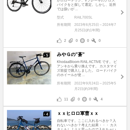
がホローテック、Vブレーキのクロス
バイクをと探して選定。しかし、近所
では扱いが ...
型式
RAIL700SL
所有期間
2023年6月25日～2024年7
月25日(約1年間)
2
0
0
0
みやＧの"蒼"
5
+
KhodaaBloom RAIL ACTIVE です。 ビ
アンキから乗り換えです。 カスタマイ
ズ前提で購入しました。 ロードバイク
のホイールが使 ...
所有期間
2022年9月24日～2025年5
月2日(約3年間)
11
0
0
4
ｘｘヒロロ軍曹ｘｘ
4
+
自転車です。ここに入れるべきか？入
れないべきか？考えた結果・・・ カス
タムもしようと思ったので入れちゃい