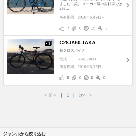
ました（笑） メーカー製の自転車では
2台 ...
所有期間
2018年6月9日～
7
0
15
3
C28JA60-TAKA
1
+
初クロスバイク
型式
RAIL 700D
所有期間
2019年3月5日～
5
0
0
0
<
前へ
｜
1
｜
次へ
>
ジャンルから絞り込む