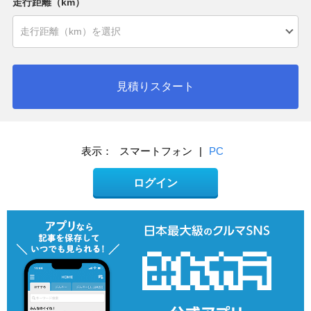
走行距離（km）
見積りスタート
表示：
スマートフォン
|
PC
ログイン