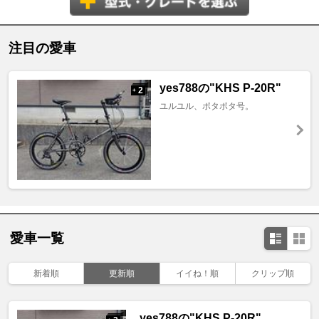
注目の愛車
yes788の"KHS P-20R"
2
+
ユルユル、ポタポタ号。
愛車一覧
新着順
更新順
イイね！順
クリップ順
yes788の"KHS P-20R"