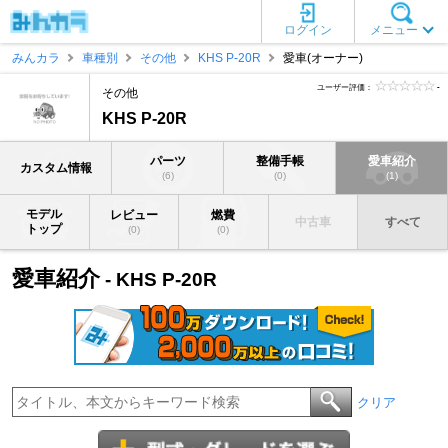
ログイン
メニュー
みんカラ
車種別
その他
KHS P-20R
愛車(オーナー)
ユーザー評価：
-
その他
KHS P-20R
パーツ
整備手帳
愛車紹介
カスタム情報
(6)
(0)
(1)
モデル
レビュー
燃費
中古車
すべて
トップ
(0)
(0)
愛車紹介
- KHS P-20R
クリア