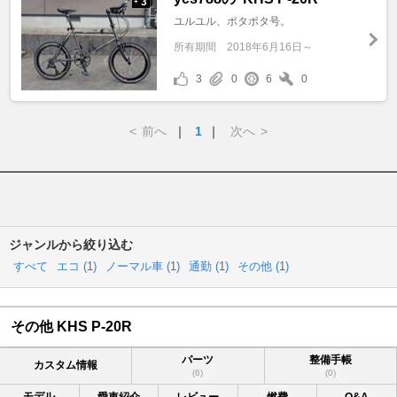
3
+
ユルユル、ポタポタ号。
所有期間
2018年6月16日～
3
0
6
0
<
前へ
｜
1
｜
次へ
>
ジャンルから絞り込む
すべて
エコ (
1
)
ノーマル車 (
1
)
通勤 (
1
)
その他 (
1
)
その他 KHS P-20R
パーツ
整備手帳
カスタム情報
(6)
(0)
モデル
愛車紹介
レビュー
燃費
Q&A