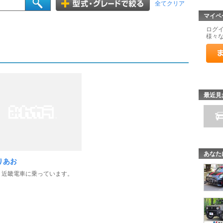
全てクリア
マイペ
ログ
様々
最近見
あなた
りあお
 近畿電車に乗っています。