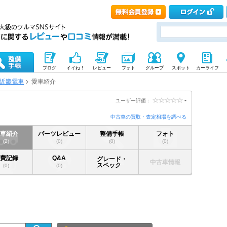
ブログ
イイね！
レビュー
フォト
グループ
スポット
カーライフ
近畿電車
愛車紹介
-
ユーザー評価：
中古車の買取・査定相場を調べる
愛車紹介
パーツレビュー
整備手帳
フォト
(2)
(0)
(0)
(0)
燃費記録
Q&A
グレード・
中古車情報
スペック
(0)
(0)