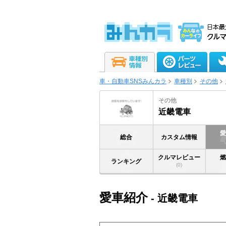
車・自動車SNSみんカラ
車種別
その他
その他
近畿電車
総合
カスタム情報
クルマレビュー
ランキング
(0)
愛車紹介
- 近畿電車