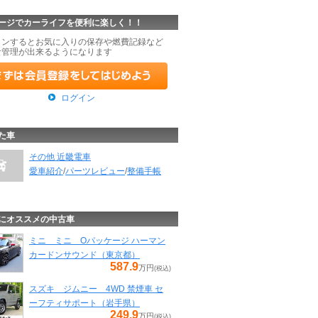
ージでカーライフを便利に楽しく！！
インするとお気に入りの保存や燃費記録など
な管理が出来るようになります
ログイン
た車
その他 近畿電車
愛車紹介
/
パーツレビュー
/
整備手帳
にオススメの中古車
ミニ ミニ Oパッケージ ハーマン
カードンサウンド（東京都）
587.9
万円
(税込)
スズキ ジムニー 4WD 禁煙車 セ
ーフティサポート（岩手県）
249.9
万円
(税込)