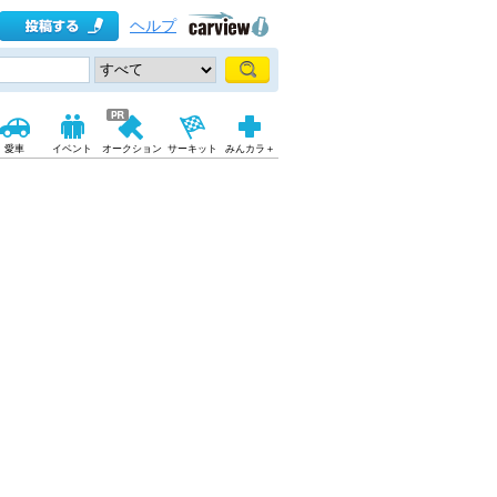
ヘルプ
愛車
イベント
オークション
サーキット
みんカラ＋