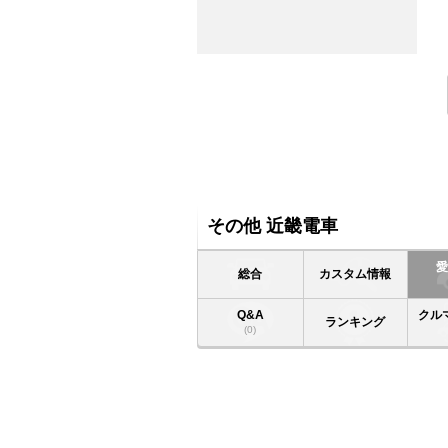
その他 近畿電車
総合
カスタム情報
Q&A
クル
ランキング
(0)