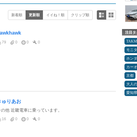
新着順
更新順
イイね！順
クリップ順
awkhawk
注目タ
TAK
79
0
0
0
モニ
ホン
カー
京都
大人
愛知
きゅりあお
その他 近畿電車に乗っています。
16
0
0
0