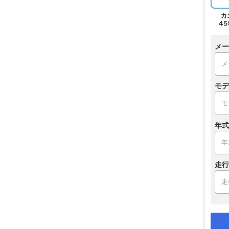
メー
モデ
年式
走行