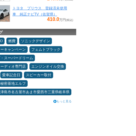
トヨタ プリウス 登録済未使用
車 純正ナビTV（佐賀県）
410.0
万円
(税込)
グ
MO
燃費
ソニックデザイン
ターキャンペーン
フェムトブラック
ダ・スーパードリーム
オーディオ専門店
エンジンオイル交換
愛車記念日
スピーカー取付
の秘密基地エルフ
県津島市名古屋市あま市愛西市三重県岐阜県
もっと見る