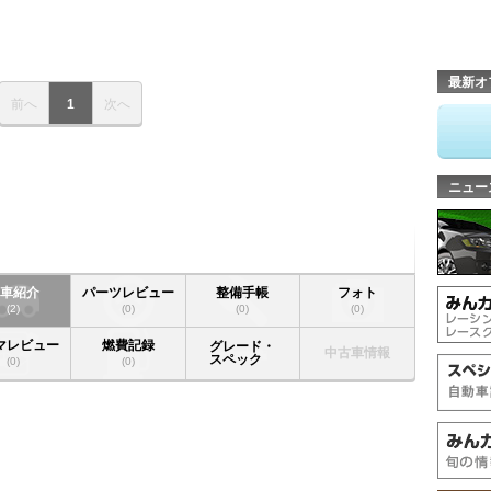
最新オ
前へ
1
次へ
ニュー
愛車紹介
パーツレビュー
整備手帳
フォト
(2)
(0)
(0)
(0)
マレビュー
燃費記録
グレード・
中古車情報
スペック
(0)
(0)