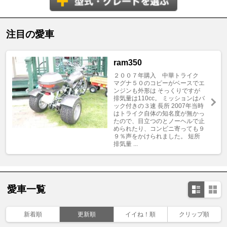
注目の愛車
ram350
２００７年購入 中華トライク
マグナ５０のコピーがベースでエ
ンジンも外形は そっくりですが
排気量は110cc。 ミッションはバ
ック付きの３速 長所 2007年当時
はトライク自体の知名度が無かっ
たので、目立つのとノーヘルで止
められたり、コンビニ寄っても９
９％声をかけられました。 短所
排気量 ...
愛車一覧
新着順
更新順
イイね！順
クリップ順