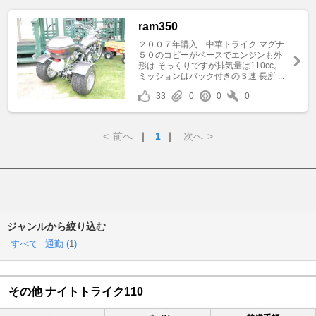
ram350
２００７年購入 中華トライク マグナ
５０のコピーがベースでエンジンも外
形は そっくりですが排気量は110cc。
ミッションはバック付きの３速 長所 ...
33
0
0
0
<
前へ
｜
1
｜
次へ
>
ジャンルから絞り込む
すべて
通勤 (
1
)
その他 ナイトトライク110