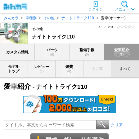
ログイン
メニュー
みんカラ
車種別
その他
ナイトトライク110
愛車(オーナー)
ユーザー評価：
-
その他
ナイトトライク110
パーツ
整備手帳
愛車紹介
カスタム情報
(0)
(0)
(1)
モデル
レビュー
燃費
中古車
すべて
トップ
(0)
(0)
愛車紹介
- ナイトトライク110
クリア