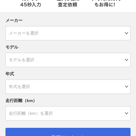
メーカー
モデル
年式
走行距離（km）