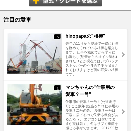
注目の愛車
hinopapaの"相棒"
5
+
去年の11月から現場で一緒に仕事
を務めてくれている相棒を紹介し
ます。 仕事を始めてから早々に
お漏らし(配管からのオイル漏れ)
されたりとか現在ではジブバック
ストッパーの不具合で少々悩まさ
れておりますけど僕の可愛い相棒
です。
マンちゃんの"仕事用の
1
+
愛車？一号"
仕事用の愛車？一号！(公道走行
可) ここ数年 )担当を外れ仕事用の
愛車？二号のみ。 愛車？一号は
工場に居てるので又乗る機会があ
るだろう。 エアコンは付いてま
すが夏は暑く、冬はサブく季節を
感じる事ができます。 2017/09数