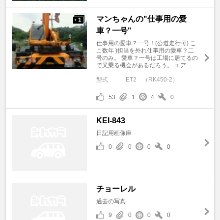
マンちゃんの"仕事用の愛
1
+
車？一号"
仕事用の愛車？一号！(公道走行可) こ
こ数年 )担当を外れ仕事用の愛車？二
号のみ。 愛車？一号は工場に居てるの
で又乗る機会があるだろう。 エア ...
型式
ET2 （RK450-2）
53
1
4
0
KEI-843
日記用画像庫
0
0
0
0
チョーレル
過去の写真
9
0
0
0