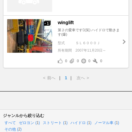
winglift
1
+
第２の愛車です(笑) ハイドロで動きま
す(爆)
型式
ＳＬ６０００Ｊ
所有期間
2007年11月20日～
0
0
0
0
<
前へ
｜
1
｜
次へ
>
ジャンルから絞り込む
すべて
ゼロヨン (
1
)
ストリート (
1
)
ハイドロ (
1
)
ノーマル車 (
1
)
その他 (
2
)