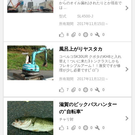
からのオイル漏れ)されたりとか現在で
は ...
型式
SL4500-J
所有期間
2017年11月15日～
8
0
0
0
風呂上がりヤスタカ
コベルコSK30UR クボタのKH8と入れ
替え！ついに来た3トンクラスしかも
フレキシブルアーム！！激安ですが修
理が少し必要です(;ﾟロﾟ)
所有期間
2017年11月12日～
7
0
0
0
滋賀のビックバスハンター
の"自転車"
チャリ対
1
0
0
0