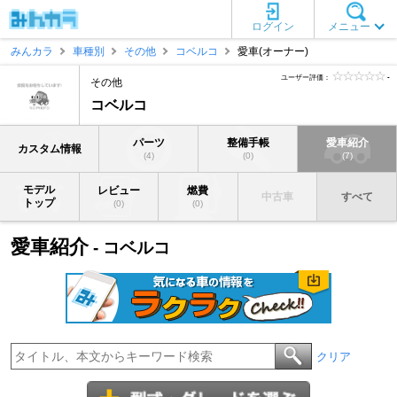
ログイン
メニュー
みんカラ
車種別
その他
コベルコ
愛車(オーナー)
ユーザー評価：
-
その他
コベルコ
パーツ
整備手帳
愛車紹介
カスタム情報
(4)
(0)
(7)
モデル
レビュー
燃費
中古車
すべて
トップ
(0)
(0)
愛車紹介
- コベルコ
クリア