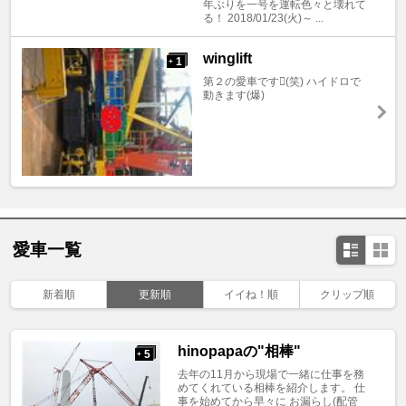
年ぶりを一号を運転色々と壊れて
る！ 2018/01/23(火)～ ...
winglift
1
+
第２の愛車です(笑) ハイドロで
動きます(爆)
愛車一覧
新着順
更新順
イイね！順
クリップ順
hinopapaの"相棒"
5
+
去年の11月から現場で一緒に仕事を務
めてくれている相棒を紹介します。 仕
事を始めてから早々に お漏らし(配管