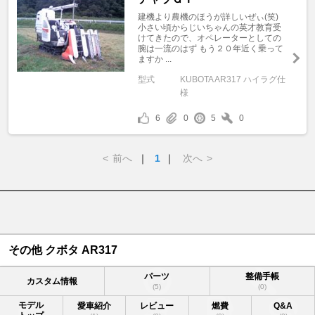
建機より農機のほうが詳しいぜぃ(笑)
小さい頃からじいちゃんの英才教育受
けてきたので、オペレーターとしての
腕は一流のはず もう２０年近く乗って
ますか ...
型式
KUBOTA AR317 ハイラグ仕
様
6
0
5
0
<
前へ
｜
1
｜
次へ
>
その他 クボタ AR317
パーツ
整備手帳
カスタム情報
(5)
(0)
モデル
愛車紹介
レビュー
燃費
Q&A