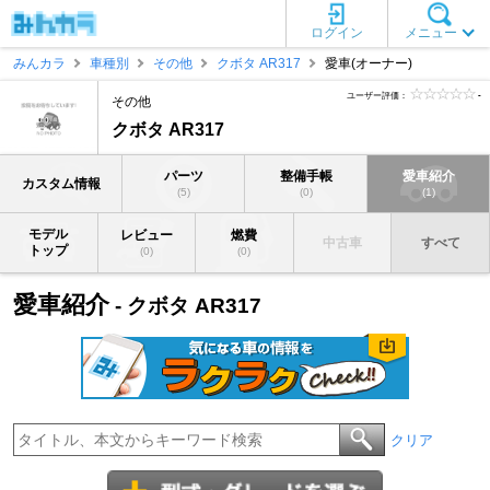
ログイン
メニュー
みんカラ
車種別
その他
クボタ AR317
愛車(オーナー)
ユーザー評価：
-
その他
クボタ AR317
パーツ
整備手帳
愛車紹介
カスタム情報
(5)
(0)
(1)
モデル
レビュー
燃費
中古車
すべて
トップ
(0)
(0)
愛車紹介
- クボタ AR317
クリア