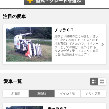
注目の愛車
チャラＧＴ
建機より農機のほうが詳しいぜぃ
(笑) 小さい頃からじいちゃんの英
才教育受けてきたので、オペレー
ターとしての腕は一流のはず も
う２０年近く乗ってますから簡単
に負けは認めませんよ(^^)/
愛車一覧
新着順
更新順
イイね！順
クリップ順
チャラＧＴ