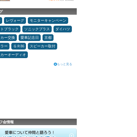
グ
ル
レヴォーグ
モニターキャンペーン
ムトブラック
ソニックプラス
ダイハツ
ーカー交換
愛車記念日
京都
ュラー
ＧＲ86
スピーカー取付
県カーオーディオ
もっと見る
フ会情報