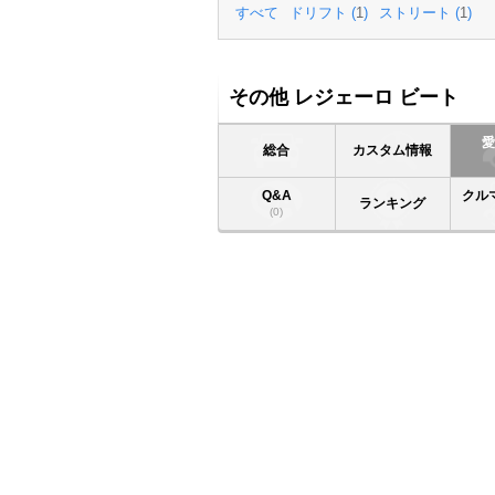
すべて
ドリフト (
1
)
ストリート (
1
)
その他 レジェーロ ビート
総合
カスタム情報
Q&A
クル
ランキング
(0)