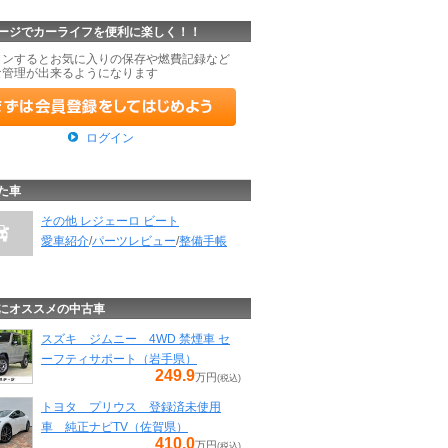
ージでカーライフを便利に楽しく！！
インするとお気に入りの保存や燃費記録など
な管理が出来るようになります
ログイン
た車
その他 レジェーロ ビート
愛車紹介
/
パーツレビュー
/
整備手帳
にオススメの中古車
スズキ ジムニー 4WD 禁煙車 セ
ーフティサポート（岩手県）
249.9
万円
(税込)
トヨタ プリウス 登録済未使用
車 純正ナビTV（佐賀県）
410.0
万円
(税込)