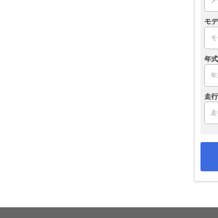
モデ
年式
走行