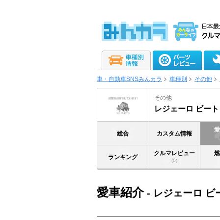
車・自動車SNSみんカラ
車種別
その他
その他
レジェーロ ビート
総合
カスタム情報
クルマレビュー
ランキング
(0)
愛車紹介
- レジェーロ ビ