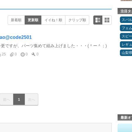
注目タ
スバ
新着順
更新順
イイね！順
クリップ順
フェ
スピ
ao@code2501
レギ
今更ですが、パーツ集めて組み上げました・・・(＾ー＾；)
山梨
25
0
0
0
前へ
1
次へ
最新オ