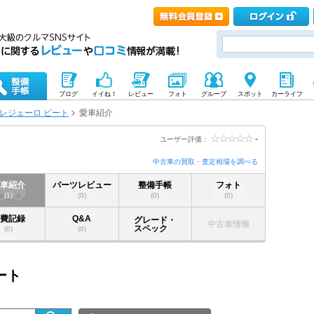
ブログ
イイね！
レビュー
フォト
グループ
スポット
カーライフ
レジェーロ ビート
愛車紹介
-
ユーザー評価：
中古車の買取・査定相場を調べる
愛車紹介
パーツレビュー
整備手帳
フォト
(1)
(0)
(0)
(0)
燃費記録
Q&A
グレード・
中古車情報
スペック
(0)
(0)
ート