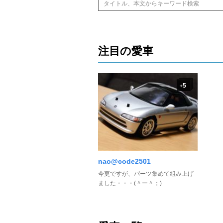
注目の愛車
5
+
nao@code2501
今更ですが、パーツ集めて組み上げ
ました・・・(＾ー＾；)