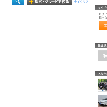
全てクリア
マイペ
ログ
様々
最近見
あなた