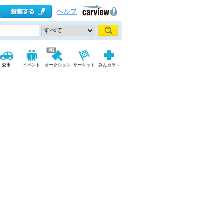
ヘルプ
愛車
イベント
オークション
サーキット
みんカラ＋