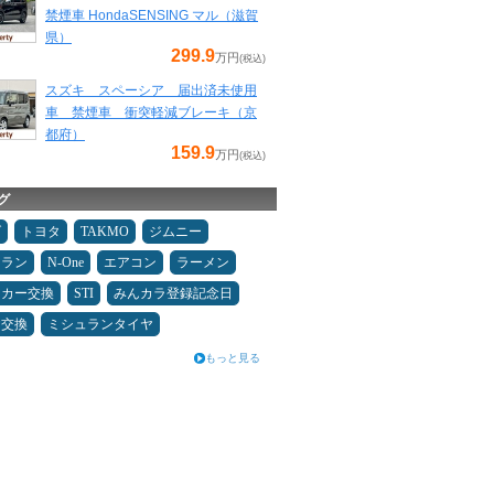
禁煙車 HondaSENSING マル（滋賀
県）
299.9
万円
(税込)
スズキ スペーシア 届出済未使用
車 禁煙車 衝突軽減ブレーキ（京
都府）
159.9
万円
(税込)
グ
ダ
トヨタ
TAKMO
ジムニー
ュラン
N-One
エアコン
ラーメン
ーカー交換
STI
みんカラ登録記念日
ヤ交換
ミシュランタイヤ
もっと見る