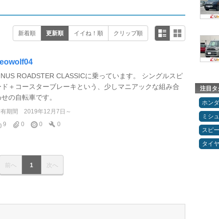
新着順
更新順
イイね！順
クリップ順
eowolf04
INUS ROADSTER CLASSICに乗っています。 シングルスピ
ード＋コースターブレーキという、少しマニアックな組み合
注目タ
わせの自転車です。
ホン
所有期間
2019年12月7日～
ミシ
9
0
0
0
スピ
タイ
前へ
1
次へ