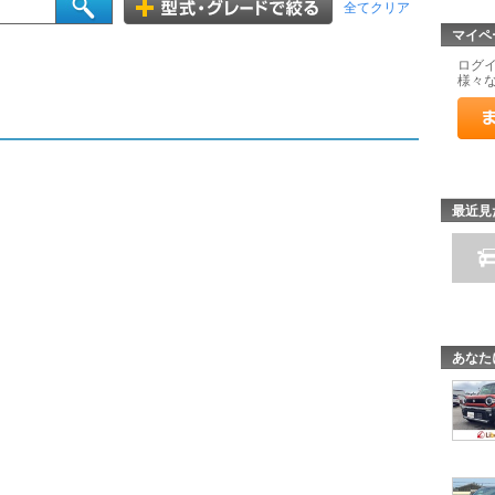
全てクリア
マイペ
ログ
様々
最近見
あなた