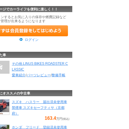
ージでカーライフを便利に楽しく！！
インするとお気に入りの保存や燃費記録など
な管理が出来るようになります
ログイン
た車
その他 LINUS BIKES ROADSTER C
LASSIC
愛車紹介
/
パーツレビュー
/
整備手帳
にオススメの中古車
スズキ ハスラー 届出済未使用車
禁煙車 スズキセーフティサ（京都
府）
163.4
万円
(税込)
ホンダ フリード 登録済未使用車