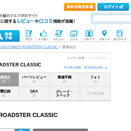
ブログ
イイね！
レビュー
フォト
グループ
スポット
カーライフ
LINUS BIKES ROADSTER CLASSIC
愛車紹介
-
ユーザー評価：
OADSTER CLASSIC
中古車の買取・査定相場を調べる
愛車紹介
パーツレビュー
整備手帳
フォト
(1)
(0)
(0)
(1)
燃費記録
Q&A
グレード・
中古車情報
スペック
(0)
(0)
 ROADSTER CLASSIC