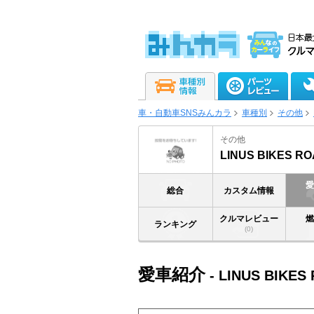
車・自動車SNSみんカラ
車種別
その他
その他
LINUS BIKES R
総合
カスタム情報
クルマレビュー
ランキング
(0)
愛車紹介
- LINUS BIKES