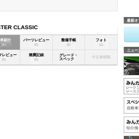
最新オ
TER CLASSIC
愛車紹介
パーツレビュー
整備手帳
フォト
(1)
(0)
(0)
(1)
ニュー
マレビュー
燃費記録
グレード・
中古車情報
スペック
(0)
(0)