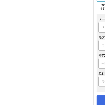
メー
モデ
年式
走行