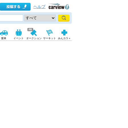
ヘルプ
愛車
イベント
オークション
サーキット
みんカラ＋