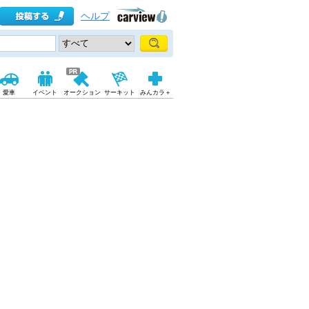
ヘルプ
愛車
イベント
オークション
サーキット
みんカラ＋