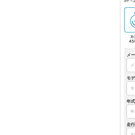
メー
モデ
年式
走行