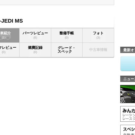
JEDI MS
愛車紹介
パーツレビュー
整備手帳
フォト
(1)
(6)
(0)
(3)
マレビュー
燃費記録
グレード・
中古車情報
最新オ
スペック
(0)
(0)
ニュー