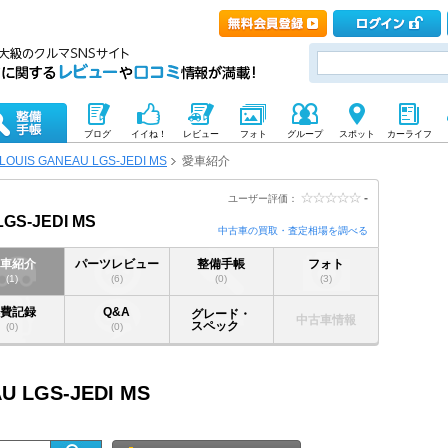
ブログ
イイね！
レビュー
フォト
グループ
スポット
カーライフ
LOUIS GANEAU LGS-JEDI MS
愛車紹介
-
ユーザー評価：
GS-JEDI MS
中古車の買取・査定相場を調べる
愛車紹介
パーツレビュー
整備手帳
フォト
(1)
(6)
(0)
(3)
燃費記録
Q&A
グレード・
中古車情報
スペック
(0)
(0)
U LGS-JEDI MS