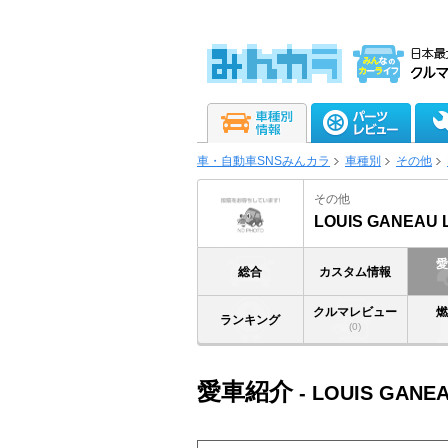
車・自動車SNSみんカラ
車種別
その他
その他
LOUIS GANEAU L
総合
カスタム情報
クルマレビュー
ランキング
(0)
愛車紹介
- LOUIS GANEA