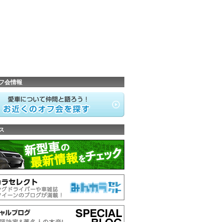
フ会情報
ス