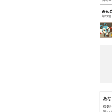
あな
複数
調べ