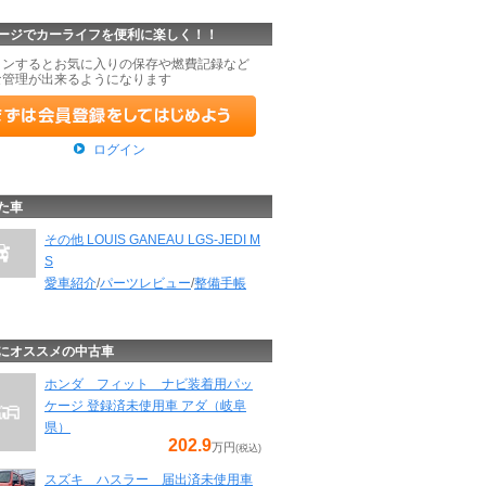
ージでカーライフを便利に楽しく！！
インするとお気に入りの保存や燃費記録など
な管理が出来るようになります
ログイン
た車
その他 LOUIS GANEAU LGS-JEDI M
S
愛車紹介
/
パーツレビュー
/
整備手帳
にオススメの中古車
ホンダ フィット ナビ装着用パッ
ケージ 登録済未使用車 アダ（岐阜
県）
202.9
万円
(税込)
スズキ ハスラー 届出済未使用車