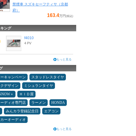
禁煙車 スズキセーフティサ（京都
府）
163.4
万円
(税込)
ンキング
f4010
4 PV
もっと見る
グ
ターキャンペーン
スタッドレスタイヤ
ックデザイン
ミシュランタイヤ
ESNOW＋
ＨＩＤ屋
オーディオ専門店
ラーメン
HONDA
Ｄ
みんカラ登録記念日
エアコン
県カーオーディオ
もっと見る