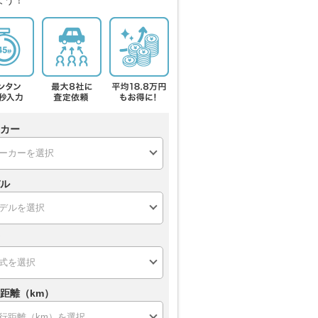
カー
ル
距離（km）