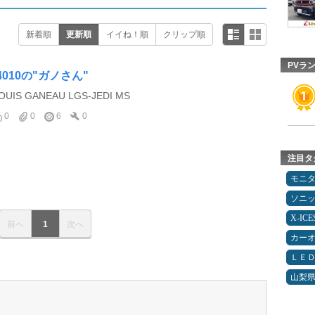
新着順
更新順
イイね！順
クリップ順
PVラ
f4010の"ガノさん"
OUIS GANEAU LGS-JEDI MS
0
0
6
0
注目タ
モニ
ソニ
X-IC
前へ
1
次へ
カー
ＬＥ
山梨