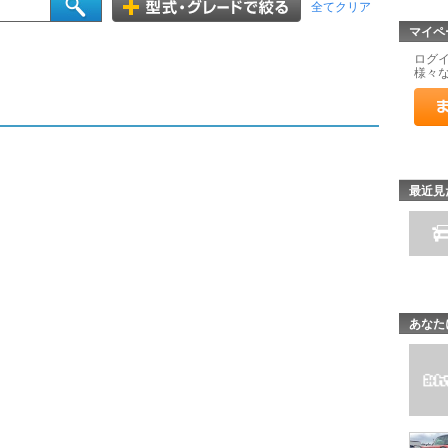
全てクリア
マイペ
ログ
様々
最近見
あなた