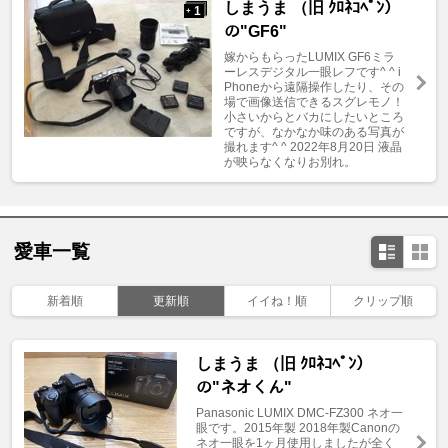
しまうま （旧 ｸﾛﾈｺﾍﾟﾝ）
1
+
の"GF6"
嫁からもらったLUMIX GF6ミラ
ーレスデジタル一眼レフです^ ^ i
Phoneから遠隔操作したり、その
場で画像送信できるスグレモノ！
小さいからとバカにしたいところ
ですが、なかなか味のある写真が
撮れます^ ^ 2022年8月20日 液晶
が映らなくなりお別れ。
愛車一覧
新着順
更新順
イイね！順
クリップ順
しまうま （旧 ｸﾛﾈｺﾍﾟﾝ）
の"ネオくん"
Panasonic LUMIX DMC-FZ300 ネオ一
眼です。2015年製 2018年製Canonの
ネオ一眼を1ヶ月使用しましたが全く