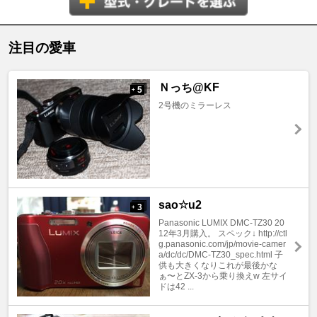
注目の愛車
Ｎっち@KF
5
+
2号機のミラーレス
sao☆u2
3
+
Panasonic LUMIX DMC-TZ30 20
12年3月購入。 スペック↓ http://ctl
g.panasonic.com/jp/movie-camer
a/dc/dc/DMC-TZ30_spec.html 子
供も大きくなりこれが最後かな
ぁ〜とZX-3から乗り換えw 左サイ
ドは42 ...