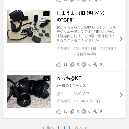
しまうま （旧 ｸﾛﾈｺﾍﾟﾝ）
1
+
の"GF6"
嫁からもらったLUMIX GF6ミラーレス
デジタル一眼レフです^ ^ iPhoneから
遠隔操作したり、その場で画像送信で
きるスグレモノ！ 小さいか ...
所有期間
2014年9月8日～2022年8月
20日(約8年間)
11
0
0
0
Ｎっち@KF
5
+
2号機のミラーレス
型式
DMC-GF6
所有期間
2013年10月10日～
15
0
0
0
<
前へ
｜
1
｜
次へ
>