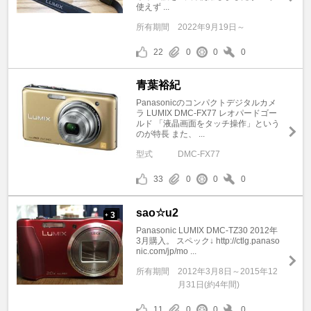
使えず ...
所有期間
2022年9月19日～
22
0
0
0
青葉裕紀
Panasonicのコンパクトデジタルカメ
ラ LUMIX DMC-FX77 レオパードゴー
ルド 「液晶画面をタッチ操作」という
のが特長 また、 ...
型式
DMC-FX77
33
0
0
0
sao☆u2
3
+
Panasonic LUMIX DMC-TZ30 2012年
3月購入。 スペック↓ http://ctlg.panaso
nic.com/jp/mo ...
所有期間
2012年3月8日～2015年12
月31日(約4年間)
11
0
0
0