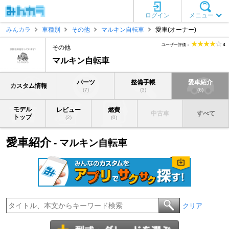
ログイン
メニュー
みんカラ
車種別
その他
マルキン自転車
愛車(オーナー)
ユーザー評価：
4
その他
マルキン自転車
パーツ
整備手帳
愛車紹介
カスタム情報
(7)
(3)
(6)
モデル
レビュー
燃費
中古車
すべて
トップ
(2)
(0)
愛車紹介
- マルキン自転車
クリア