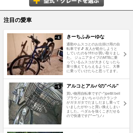
注目の愛車
きーちふみーゆな
4
+
通勤やムスコとのお出掛け用の自
転車です🎵 友人が処分しようと
していたのをﾜﾀｸｼが買い取りまし
た。 ジュニアタイプのMTBに乗
っているムスコが大きくなったら
乗り換えてもらえるように、大事
に乗っていけたらと思ってます。
アルコとアルパの"ベル"
5
+
買い物用自転車です(^-^)pettit bell
ブラウン まいちゃりのクランク
がガタガタでだましだまし乗って
いましたがやっと買い換えしまい
ました。ペダルを強くこぎだせる
ので快適です(*^ー^)ノ♪