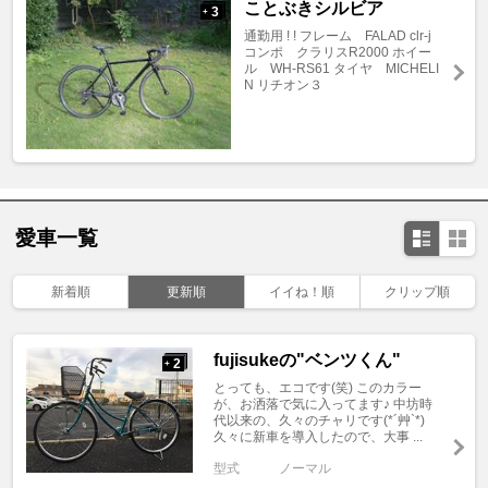
ことぶきシルビア
3
+
通勤用 ! ! フレーム FALAD clr-j
コンポ クラリスR2000 ホイー
ル WH-RS61 タイヤ MICHELI
N リチオン３
愛車一覧
新着順
更新順
イイね！順
クリップ順
fujisukeの"ベンツくん"
2
+
とっても、エコです(笑) このカラー
が、お洒落で気に入ってます♪ 中坊時
代以来の、久々のチャリです(*´艸`*)
久々に新車を導入したので、大事 ...
型式
ノーマル