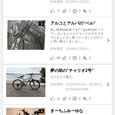
所有期間
2016年11月20日～
17
1
0
0
アルコとアルパの"ベル"
5
+
買い物用自転車です(^-^)pettit bell ブラ
ウン まいちゃりのクランクがガタガタ
でだましだまし乗っていましたがやっ
と買い換えしまいまし ...
所有期間
2018年12月9日～
88
0
1
3
夢の助の"チャリオ2号"
ヤフオクで購入。
所有期間
2020年5月6日～2024年11
月23日(約5年間)
22
0
0
0
きーちふみーゆな
4
+