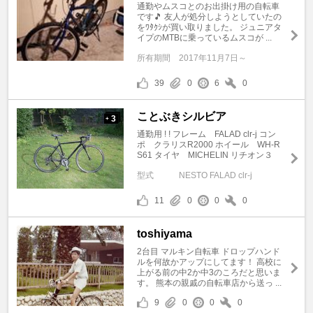
通勤やムスコとのお出掛け用の自転車
です🎵 友人が処分しようとしていたの
をﾜﾀｸｼが買い取りました。 ジュニアタ
イプのMTBに乗っているムスコが ...
所有期間
2017年11月7日～
39
0
6
0
ことぶきシルビア
3
+
通勤用 ! ! フレーム FALAD clr-j コン
ポ クラリスR2000 ホイール WH-R
S61 タイヤ MICHELIN リチオン３
型式
NESTO FALAD clr-j
11
0
0
0
toshiyama
2台目 マルキン自転車 ドロップハンド
ルを何故かアップにしてます！ 高校に
上がる前の中2か中3のころだと思いま
す。 熊本の親戚の自転車店から送っ ...
9
0
0
0