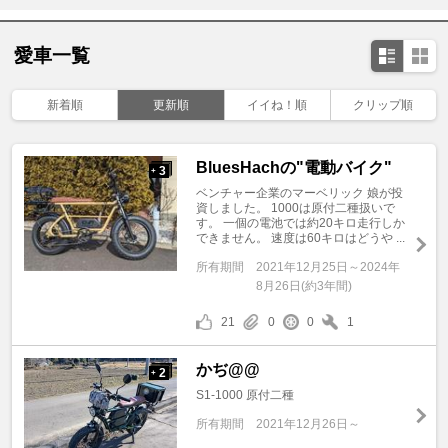
愛車一覧
新着順
更新順
イイね！順
クリップ順
BluesHachの"電動バイク"
3
+
ベンチャー企業のマーベリック 娘が投
資しました。 1000は原付二種扱いで
す。 一個の電池では約20キロ走行しか
できません。 速度は60キロはどうや ...
所有期間
2021年12月25日～2024年
8月26日(約3年間)
21
0
0
1
かぢ@@
2
+
S1-1000 原付二種
所有期間
2021年12月26日～