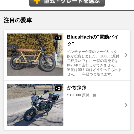
注目の愛車
BluesHachの"電動バイ
3
+
ク"
ベンチャー企業のマーベリック
娘が投資しました。 1000は原付
二種扱いです。 一個の電池では
約20キロ走行しかできません。
速度は60キロはどうやっても出ま
せん。 一年経つと壊れます。
かぢ@@
2
+
S1-1000 原付二種