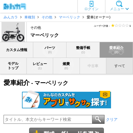
ログイン
メニュー
みんカラ
車種別
その他
マーベリック
愛車(オーナー)
ユーザー評価：
1
その他
マーベリック
パーツ
整備手帳
愛車紹介
カスタム情報
(0)
(1)
(2)
モデル
レビュー
燃費
中古車
すべて
トップ
(1)
(0)
愛車紹介
- マーベリック
クリア