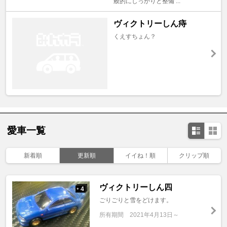
般的にしっかりと整備 ...
ヴィクトリーしん痔
くえすちょん？
愛車一覧
新着順
更新順
イイね！順
クリップ順
ヴィクトリーしん四
4
+
ごりごりと雪をどけます。
所有期間
2021年4月13日～