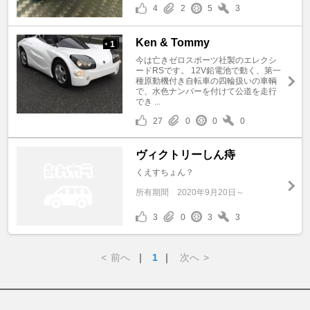
4
2
5
3
Ken & Tommy
1
+
今は亡きゼロスポーツ社製のエレクシ
ードRSです。 12V鉛電池で動く、第一
種原動機付き自転車の四輪扱いの車輌
で、水色ナンバーを付けて公道を走行
でき ...
27
0
0
0
ヴィクトリーしん痔
くえすちょん？
所有期間
2020年9月20日～
3
0
3
3
<
前へ
｜
1
｜
次へ
>