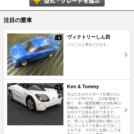
注目の愛車
ヴィクトリーしん四
4
+
ごりごりと雪をどけます。
Ken & Tommy
1
+
今は亡きゼロスポーツ社製のエレ
クシードRSです。 12V鉛電池で
動く、第一種原動機付き自転車の
四輪扱いの車輌で、水色ナンバー
を付けて公道を走行できます。
購入した当時は不動の状態でした
が、幸いにも開発当時に携わった
方にコンタクトを取らせて頂くこ
とができ、その方にお願いして全