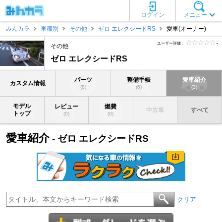
ログイン
メニュー
みんカラ
車種別
その他
ゼロ エレクシードRS
愛車(オーナー)
ユーザー評価：
-
その他
ゼロ エレクシードRS
パーツ
整備手帳
愛車紹介
カスタム情報
(8)
(6)
(3)
モデル
レビュー
燃費
中古車
すべて
トップ
(0)
(0)
愛車紹介
- ゼロ エレクシードRS
クリア