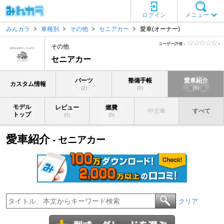
ログイン
メニュー
みんカラ
車種別
その他
セニアカー
愛車(オーナー)
ユーザー評価：
-
その他
セニアカー
パーツ
整備手帳
愛車紹介
カスタム情報
(2)
(0)
(5)
モデル
レビュー
燃費
中古車
すべて
トップ
(0)
(0)
愛車紹介
- セニアカー
クリア