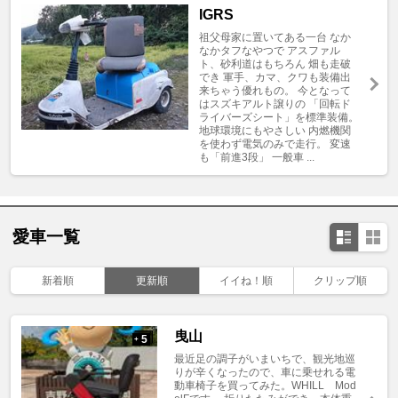
IGRS
祖父母家に置いてある一台 なか
なかタフなやつで アスファル
ト、砂利道はもちろん 畑も走破
でき 軍手、カマ、クワも装備出
来ちゃう優れもの。 今となって
はスズキアルト譲りの 「回転ド
ライバーズシート」を標準装備。
地球環境にもやさしい 内燃機関
を使わず電気のみで走行。 変速
も「前進3段」 一般車 ...
愛車一覧
新着順
更新順
イイね！順
クリップ順
曳山
5
+
最近足の調子がいまいちで、観光地巡
りが辛くなったので、車に乗せれる電
動車椅子を買ってみた。WHILL Mod