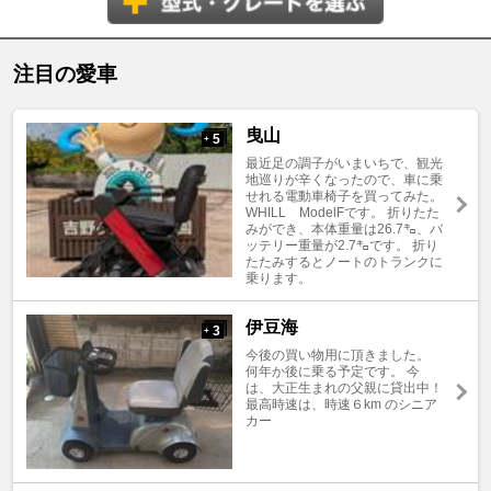
注目の愛車
曳山
5
+
最近足の調子がいまいちで、観光
地巡りが辛くなったので、車に乗
せれる電動車椅子を買ってみた。
WHILL ModelFです。 折りたた
みができ、本体重量は26.7㌔、バ
ッテリー重量が2.7㌔です。 折り
たたみするとノートのトランクに
乗ります。
伊豆海
3
+
今後の買い物用に頂きました。
何年か後に乗る予定です。 今
は、大正生まれの父親に貸出中！
最高時速は、時速６km のシニア
カー