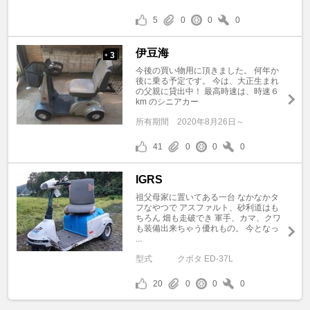
5
0
0
0
伊豆海
3
+
今後の買い物用に頂きました。 何年か
後に乗る予定です。 今は、大正生まれ
の父親に貸出中！ 最高時速は、時速６
km のシニアカー
所有期間
2020年8月26日～
41
0
0
0
IGRS
祖父母家に置いてある一台 なかなかタ
フなやつで アスファルト、砂利道はも
ちろん 畑も走破でき 軍手、カマ、クワ
も装備出来ちゃう優れもの。 今となっ
...
型式
クボタ ED-37L
20
0
0
0