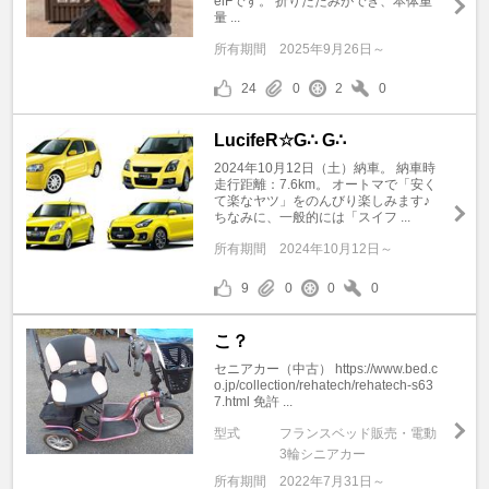
elFです。 折りたたみができ、本体重
量 ...
所有期間
2025年9月26日～
24
0
2
0
LucifeR☆G∴ G∴
2024年10月12日（土）納車。 納車時
走行距離：7.6km。 オートマで「安く
て楽なヤツ」をのんびり楽しみます♪
ちなみに、一般的には「スイフ ...
所有期間
2024年10月12日～
9
0
0
0
こ？
セニアカー（中古） https://www.bed.c
o.jp/collection/rehatech/rehatech-s63
7.html 免許 ...
型式
フランスベッド販売・電動
3輪シニアカー
所有期間
2022年7月31日～