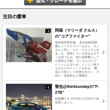
注目の愛車
阿国（マリーダ クルス）
3
+
の"コアファイター"
地球連邦軍所属。 多目的軽戦闘
機というカテゴリーながら、ガン
ダムと同じ「ルナ・チタニウム合
金」を、使用している頑丈なボデ
ィを持つため、強行偵察機として
の運用も可能。 ガンダムのコク
ピットになるため、エンジン推力
もかなりのスペックを誇る。 機
体が小型という特徴を生かし、小
回り、急旋回など運動性 ...
聖也@thirdsundayの"F-
5
+
27B"
戦闘機です 2020年11月29日で退
役致しました。