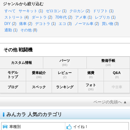
ジャンルから絞り込む
すべて
サーキット (
1
)
ゼロヨン (
1
)
クロカン (
2
)
ドリフト (
1
)
ストリート (
4
)
ダートラ (
2
)
70年代 (
2
)
アメ車 (
1
)
レプリカ (
1
)
DIY (
2
)
痛車 (
2
)
デコトラ (
1
)
エコ (
3
)
ノーマル車 (
2
)
買い物 (
3
)
通勤 (
1
)
その他 (
8
)
その他 戦闘機
パーツ
整備手帳
カスタム情報
(86)
(18)
モデル
愛車紹介
レビュー
燃費
Q&A
トップ
(39)
(2)
(0)
(0)
フォト
ブログ
スペック
ランキング
中古車
(36)
ページの先頭へ ▲
みんカラ 人気のカテゴリ
車種別
イイね！