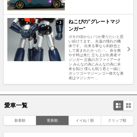
ねこぴの"グレートマジ
3
+
ンガー"
ガキの頃からいつか乗りたいと思
い続けてます。 永遠の憧れの機
体です。 出来る事なら剣鉄也と
して産まれたかった‥。 命を燃
やす時は来た 立ち上がれ勇者マ
ジンガー 正義の力ファイアーオ
ン みんなの為にみんなの為に未
来を拓け 僕らも戦う君と一緒に
ガッツゴーマジーンゴー偉大な勇
者はマジンガー ...
愛車一覧
新着順
更新順
イイね！順
クリップ順