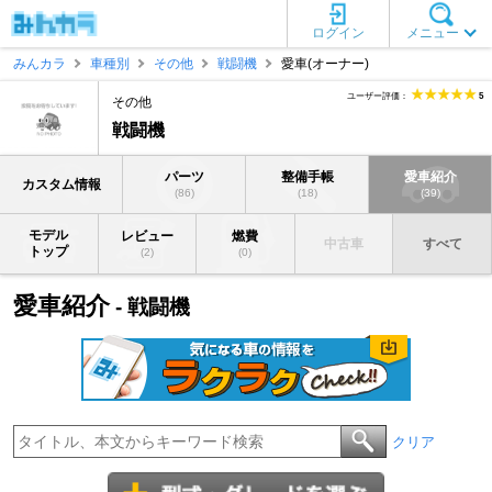
ログイン
メニュー
みんカラ
車種別
その他
戦闘機
愛車(オーナー)
ユーザー評価：
5
その他
戦闘機
パーツ
整備手帳
愛車紹介
カスタム情報
(86)
(18)
(39)
モデル
レビュー
燃費
中古車
すべて
トップ
(2)
(0)
愛車紹介
- 戦闘機
クリア