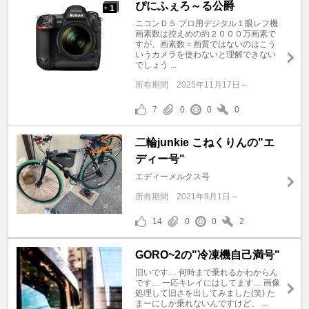
ぴにふぇろ～る公爵
1
+
ニコンＤ５ プロ用デジタル１眼レフ機
画素数は控えめの約２０００万画素で
すが、画素数＝画質ではないのはこう
いうカメラを使わないと理解できない
でしょう ...
所有期間
2025年11月17日～
7
0
0
0
二輪junkie こねくりんの"エ
ディー号"
エディーメルクス号
所有期間
2021年9月1日～
14
0
0
2
GORO~2の"冷凍機自己満号"
旧いです… 何時まで乗れるかわからん
です… 一応キレイにはしてます… 画像
処理して旧さを出してみました(笑) た
まーにしか乗れないんですけど、 ...