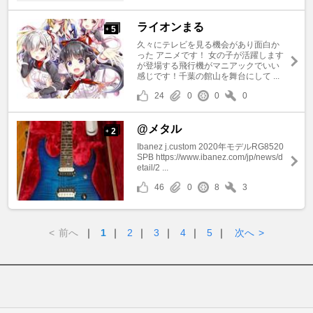
ライオンまる
5
+
久々にテレビを見る機会があり面白か
った アニメです！ 女の子が活躍します
が登場する飛行機がマニアックでいい
感じです！千葉の館山を舞台にして ...
24
0
0
0
@メタル
2
+
Ibanez j.custom 2020年モデルRG8520
SPB https://www.ibanez.com/jp/news/d
etail/2 ...
46
0
8
3
<
前へ
｜
1
｜
2
｜
3
｜
4
｜
5
｜
次へ
>