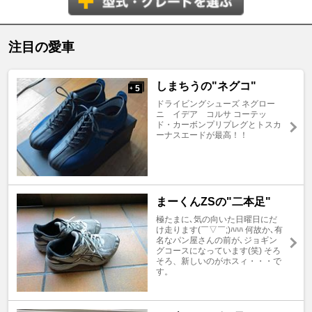
注目の愛車
しまちうの"ネグコ"
5
+
ドライビングシューズ ネグロー
ニ イデア コルサ コーテッ
ド・カーボンプリプレグとトスカ
ーナスエードが最高！！
まーくんZSの"二本足"
極たまに､気の向いた日曜日にだ
け走ります(￣▽￣;)ﾊﾊﾊ 何故か､有
名なパン屋さんの前が､ジョギン
グコースになっています(笑) そろ
そろ、新しいのがホスィ・・・で
す。