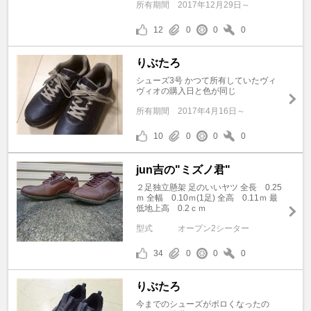
所有期間
2017年12月29日～
12
0
0
0
りぶたろ
シューズ3号 かつて所有していたヴィ
ヴィオの購入日と色が同じ
所有期間
2017年4月16日～
10
0
0
0
jun吉の"ミズノ君"
２足独立懸架 足のいいヤツ 全長 0.25
ｍ 全幅 0.10ｍ(1足) 全高 0.11ｍ 最
低地上高 0.2ｃｍ
型式
オープン2シーター
34
0
0
0
りぶたろ
今までのシューズがボロくなったの