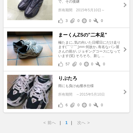
で、その後継
所有期間
2015年5月10日～
3
0
0
0
まーくんZSの"二本足"
極たまに､気の向いた日曜日にだけ走り
ます(￣▽￣;)ﾊﾊﾊ 何故か､有名なパン屋
さんの前が､ジョギングコースになって
います(笑) そろそろ、新し ...
57
0
0
0
りぶたろ
雨にも負けぬ撥水仕様
所有期間
～2015年5月10日
6
0
0
0
<
前へ
｜
1
｜
次へ
>