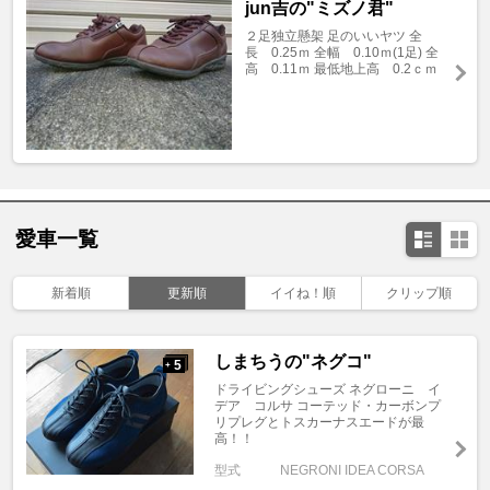
jun吉の"ミズノ君"
２足独立懸架 足のいいヤツ 全
長 0.25ｍ 全幅 0.10ｍ(1足) 全
高 0.11ｍ 最低地上高 0.2ｃｍ
愛車一覧
新着順
更新順
イイね！順
クリップ順
しまちうの"ネグコ"
5
+
ドライビングシューズ ネグローニ イ
デア コルサ コーテッド・カーボンプ
リプレグとトスカーナスエードが最
高！！
型式
NEGRONI IDEA CORSA