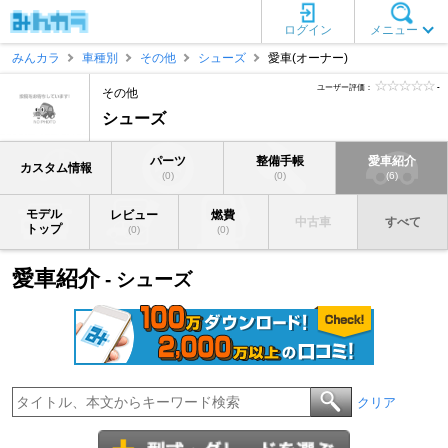
ログイン
メニュー
みんカラ
車種別
その他
シューズ
愛車(オーナー)
ユーザー評価：
-
その他
シューズ
パーツ
整備手帳
愛車紹介
カスタム情報
(0)
(0)
(6)
モデル
レビュー
燃費
中古車
すべて
トップ
(0)
(0)
愛車紹介
- シューズ
クリア