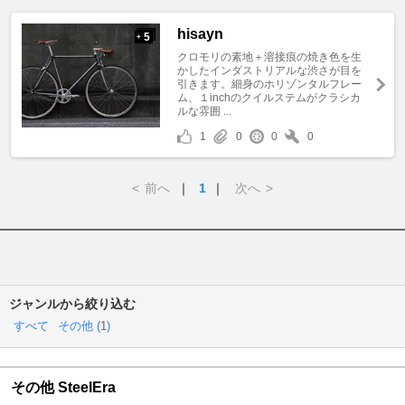
hisayn
5
+
クロモリの素地＋溶接痕の焼き色を生
かしたインダストリアルな渋さが目を
引きます。細身のホリゾンタルフレー
ム、１inchのクイルステムがクラシカ
ルな雰囲 ...
1
0
0
0
<
前へ
｜
1
｜
次へ
>
ジャンルから絞り込む
すべて
その他 (
1
)
その他 SteelEra