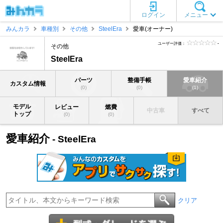
ログイン
メニュー
みんカラ
車種別
その他
SteelEra
愛車(オーナー)
ユーザー評価：
-
その他
SteelEra
パーツ
整備手帳
愛車紹介
カスタム情報
(0)
(0)
(1)
モデル
レビュー
燃費
中古車
すべて
トップ
(0)
(0)
愛車紹介
- SteelEra
クリア