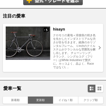
注目の愛車
hisayn
5
+
クロモリの素地＋溶接痕の焼き色
を生かしたインダストリアルな渋
さが目を引きます。細身のホリゾ
ンタルフレーム、１inchのクイル
ステムがクラシカルな雰囲気を醸
し出します。 チェーンリング、
クランク、シングルコグ（フリ
ー）はWhite Industriesで贅沢
に。カッコよく、品よく、Race
ではなくL ...
愛車一覧
新着順
更新順
イイね！順
クリップ順