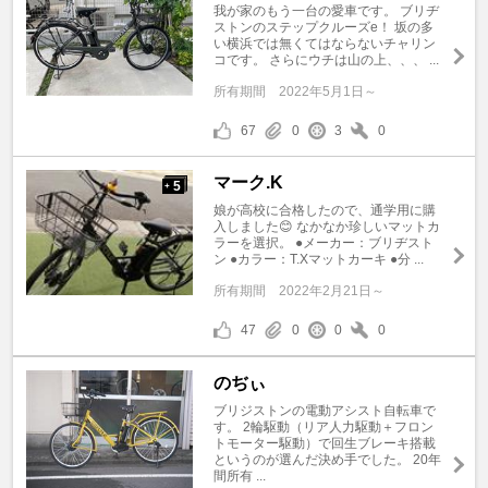
我が家のもう一台の愛車です。 ブリヂ
ストンのステップクルーズe！ 坂の多
い横浜では無くてはならないチャリン
コです。 さらにウチは山の上、、、 ...
所有期間
2022年5月1日～
67
0
3
0
マーク.K
5
+
娘が高校に合格したので、通学用に購
入しました😊 なかなか珍しいマットカ
ラーを選択。 ●メーカー：ブリヂスト
ン ●カラー：T.Xマットカーキ ●分 ...
所有期間
2022年2月21日～
47
0
0
0
のぢぃ
ブリジストンの電動アシスト自転車で
す。 2輪駆動（リア人力駆動＋フロン
トモーター駆動）で回生ブレーキ搭載
というのが選んだ決め手でした。 20年
間所有 ...