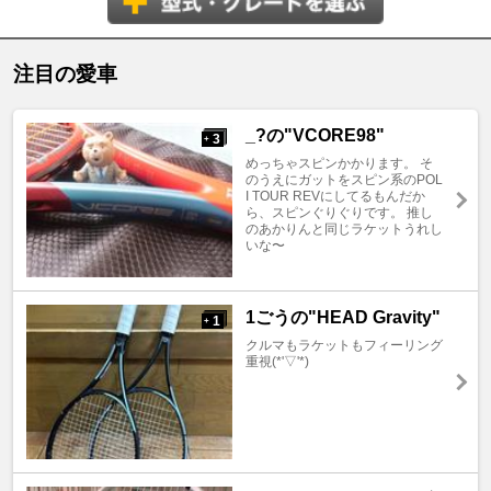
注目の愛車
_?の"VCORE98"
3
+
めっちゃスピンかかります。 そ
のうえにガットをスピン系のPOL
I TOUR REVにしてるもんだか
ら、スピンぐりぐりです。 推し
のあかりんと同じラケットうれし
いな〜
1ごうの"HEAD Gravity"
1
+
クルマもラケットもフィーリング
重視(*'▽'*)