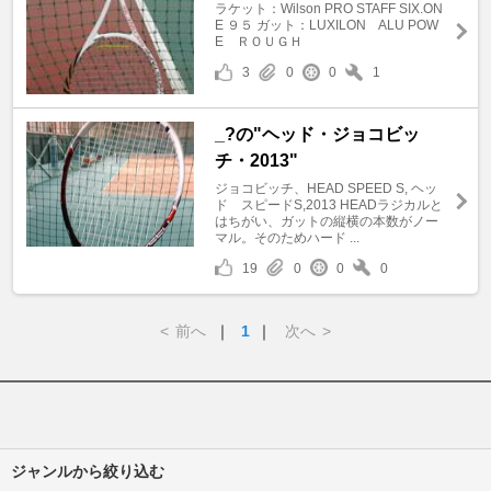
ラケット：Wilson PRO STAFF SIX.ON
E ９５ ガット：LUXILON ALU POW
E ＲＯＵＧＨ
3
0
0
1
_?の"ヘッド・ジョコビッ
チ・2013"
ジョコビッチ、HEAD SPEED S, ヘッ
ド スピードS,2013 HEADラジカルと
はちがい、ガットの縦横の本数がノー
マル。そのためハード ...
19
0
0
0
<
前へ
｜
1
｜
次へ
>
ジャンルから絞り込む