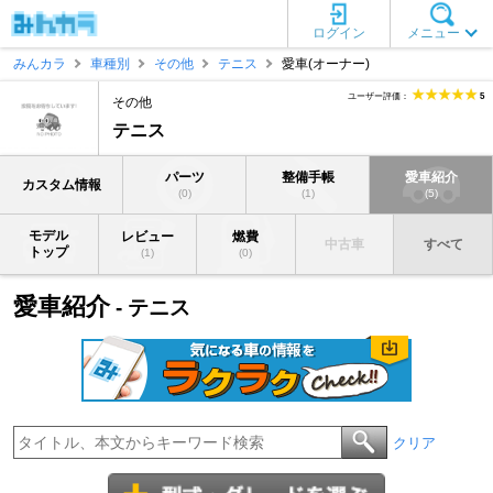
ログイン
メニュー
みんカラ
車種別
その他
テニス
愛車(オーナー)
ユーザー評価：
5
その他
テニス
パーツ
整備手帳
愛車紹介
カスタム情報
(0)
(1)
(5)
モデル
レビュー
燃費
中古車
すべて
トップ
(1)
(0)
愛車紹介
- テニス
クリア