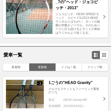
_?の"ヘッド・ジョコビ
ッチ・2013"
ジョコビッチ、HEAD SPEED S,
ヘッド スピードS,2013 HEAD
ラジカルとはちがい、ガットの縦
横の本数がノーマル。そのためハ
ードに打ち続けるとガットの寿命
はラジカルより短くなる。
愛車一覧
新着順
更新順
イイね！順
クリップ順
1ごうの"HEAD Gravity"
1
+
クルマもラケットもフィーリング重視
(*'▽'*)
型式
HEAD Gravity MP
所有期間
2023年8月8日～