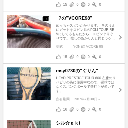
15
0
0
0
_?の"VCORE98"
3
+
めっちゃスピンかかります。 そのうえ
にガットをスピン系のPOLI TOUR RE
Vにしてるもんだから、スピンぐりぐ
りです。 推しのあかりんと同じラケ ...
型式
YONEX VCORE 98
15
0
0
0
msy0730の"ぐりん"
HEAD PRESTIGE TOUR 600 左膝のリ
ハビリの為に使用中なので、硬球では
なくスポンジボールで壁打ちが多いで
す。
所有期間
1987年7月30日～
16
0
0
0
シル☆ａｋi