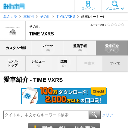
ログイン
メニュー
みんカラ
車種別
その他
TIME VXRS
愛車(オーナー)
ユーザー評価：
-
その他
TIME VXRS
パーツ
整備手帳
愛車紹介
カスタム情報
(0)
(0)
(1)
モデル
レビュー
燃費
中古車
すべて
トップ
(0)
(0)
愛車紹介
- TIME VXRS
クリア