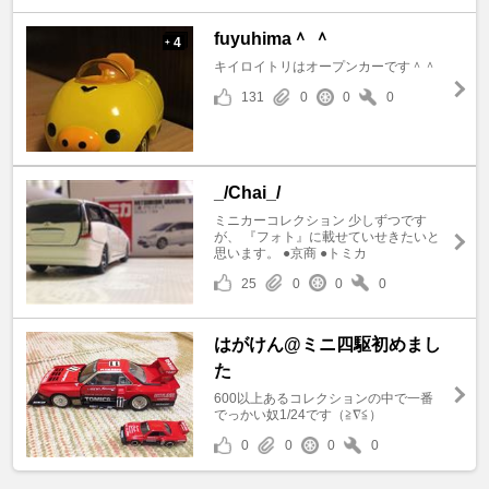
fuyuhima＾ ＾
4
+
キイロイトリはオープンカーです＾＾
131
0
0
0
_/Chai_/
ミニカーコレクション 少しずつです
が、 『フォト』に載せていせきたいと
思います。 ●京商 ●トミカ
25
0
0
0
はがけん@ミニ四駆初めまし
た
600以上あるコレクションの中で一番
でっかい奴1/24です（≧∇≦）
0
0
0
0