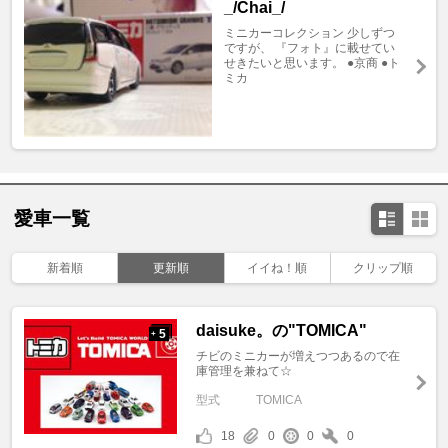
_/Chai_/
ミニカーコレクション 少しずつ
ですが、 『フォト』に載せてい
せきたいと思います。 ●京商 ●ト
ミカ
愛車一覧
新着順
更新順
イイね！順
クリップ順
daisuke。の"TOMICA"
5
+
チビのミニカーが増えつつあるので在
庫管理を兼ねて☆
型式
TOMICA
18
0
0
0