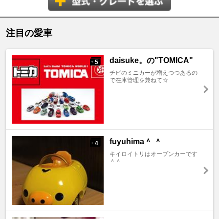
注目の愛車
daisuke。の"TOMICA"
5
+
チビのミニカーが増えつつあるの
で在庫管理を兼ねて☆
fuyuhima＾ ＾
4
+
キイロイトリはオープンカーです
＾＾