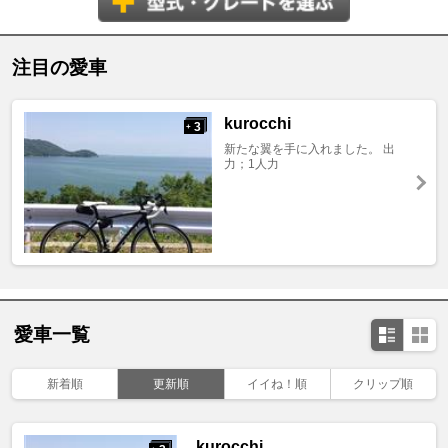
注目の愛車
kurocchi
3
+
新たな翼を手に入れました。 出
力；1人力
愛車一覧
新着順
更新順
イイね！順
クリップ順
kurocchi