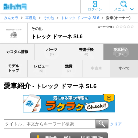
ログイン
メニュー
みんカラ
車種別
その他
トレック ドマーネ SL6
愛車(オーナー)
ユーザー評価：
-
その他
トレック ドマーネ SL6
パーツ
整備手帳
愛車紹介
カスタム情報
(0)
(0)
(1)
モデル
レビュー
燃費
中古車
すべて
トップ
(0)
(0)
愛車紹介
- トレック ドマーネ SL6
クリア