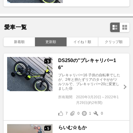
愛車一覧
新着順
更新順
イイね！順
クリップ順
DS250の"プレキャリバー1
5
+
6"
プレキャリバー16 子供の自転車でした
が、2年と持たずリアのタイヤががツ
ルツルで、プレキャリバー20に変更し
ました😢
所有期間
2020年3月20日～2022年1
月29日(約2年間)
7
0
1
0
らいむ☆もか
5
+