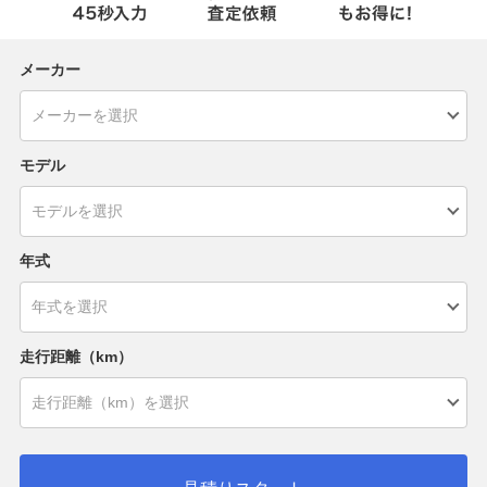
メーカー
モデル
年式
走行距離（km）