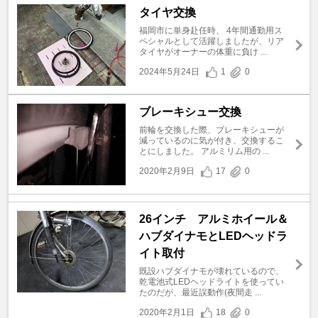
タイヤ交換
福岡市に単身赴任時、 4年間通勤用ス
ペシャルとして活躍しましたが、リア
タイヤがオーナーの体重に負け ...
2024年5月24日
1
0
ブレーキシュー交換
前輪を交換した際、ブレーキシューが
減っているのに気が付き、交換するこ
とにしました。 アルミリム用の ...
2020年2月9日
17
0
26インチ アルミホイール＆
ハブダイナモとLEDヘッドラ
イト取付
既設ハブダイナモが壊れているので、
乾電池式LEDヘッドライトを使ってい
たのだが、最近誤動作(夜間走 ...
2020年2月1日
18
0