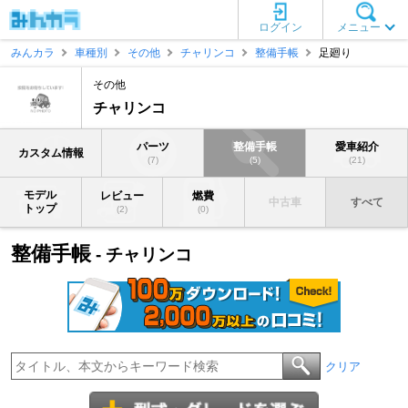
ログイン
メニュー
みんカラ
車種別
その他
チャリンコ
整備手帳
足廻り
その他
チャリンコ
パーツ
整備手帳
愛車紹介
カスタム情報
(7)
(5)
(21)
モデル
レビュー
燃費
中古車
すべて
トップ
(2)
(0)
整備手帳
- チャリンコ
クリア