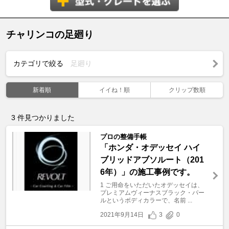
チャリンコの足廻り
カテゴリで絞る
足廻り
新着順
イイね！順
クリップ数順
3
件見つかりました
プロの整備手帳
「ホンダ・オデッセイ ハイ
ブリッドアブソルート（201
6年）」の施工事例です。
1 ご用命をいただいたオデッセイは、
プレミアムヴィーナスブラック・パー
ルというボディカラーで、名前 ...
2021年9月14日
3
0