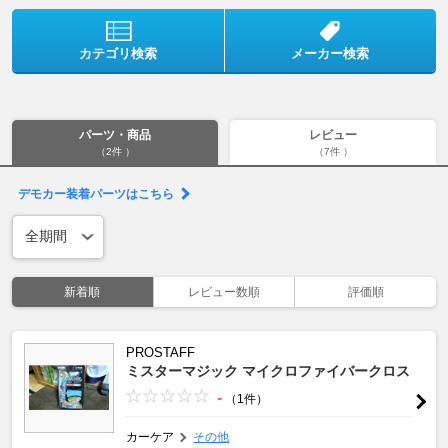
カテゴリ検索
メーカー検索
パーツ・商品
レビュー
（2件 ）
（7件 ）
デモカー装着パーツはこちら
新着順
レビュー数順
評価順
PROSTAFF
ミスターマジック マイクロファイバークロス
-
（1件）
カーケア
その他