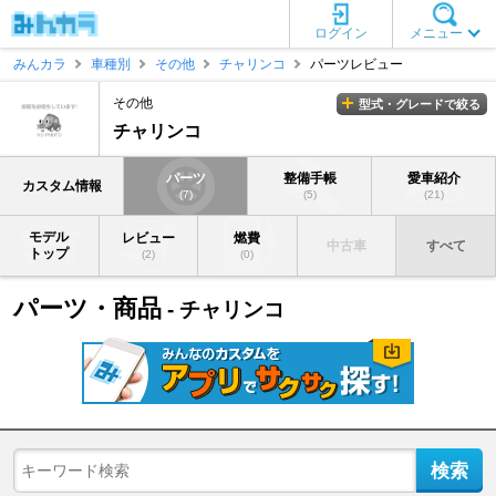
ログイン
メニュー
みんカラ
車種別
その他
チャリンコ
パーツレビュー
その他
型式・グレードで絞る
チャリンコ
パーツ
整備手帳
愛車紹介
カスタム情報
(7)
(5)
(21)
モデル
レビュー
燃費
中古車
すべて
トップ
(2)
(0)
パーツ・商品
- チャリンコ